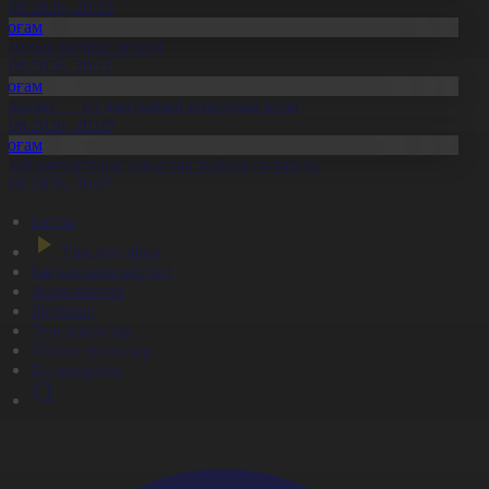
8.08.2026, 20:13
Қоғам
тандық өндіріс өрледі
8.08.2026, 20:11
Қоғам
ұрылыс — ел дамуының қозғаушы күші
8.08.2026, 20:09
Қоғам
идай импортына уақытша тыйым салынды
8.08.2026, 20:07
Басты
Тікелей эфир
Бағдарлама кестесі
Жаңалықтар
Жобалар
Телехикаялар
Мультсериалдар
Видеоархив