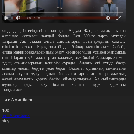
0:00
/ 0:00
авлодардың іргесіндегі шағын қала Ақсуда Жаңа жылдық шырша
ерекесінде күтпеген жағдай болды. Бұл 300-ге тарта мүгедек
алалардың Аяз атадан алған сыйлықтары. Тәтті-дәмдінің сақталу
ерзімі өтіп кеткен. Бірақ оны бірден байқау мүмкін емес. Себебі,
орапша маркировкаларындағы жазу көрінбес үшін үстінен жапсырма
алған. Шараны ұйымдастырған қалалық оқу бөлімі балалармен мен
лардың ата-аналарынан кешірім сұрады. Алдағы екі күнде басқа
ыйлықтар әкеліп беруге уәде берді. Өкілетті органның мәліметіне
арағанда жүріп тұруы қиын балаларға арналған жаңа жылдық
ерекені әлеуметтік қорғау бөлімі ұйымдастырған. Ал сыйлықтарды
емеушілер арқылы оқу бөлімі әкеліпті. Бюджет қаржысы
ығындалмаған.
олат Аманбаев
втор
олат Аманбаев
өлісу