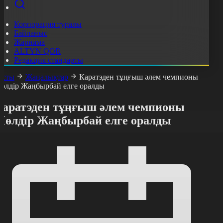
Корпорация туралы
Байланыс
Жарнама
ALTYN QOR
Редакция стандарты
асты
Жаңалықтар
Каратэден тұңғыш әлем чемпионы
өлдір Жаңбырбай елге оралды
Каратэден тұңғыш әлем чемпионы
Мөлдір Жаңбырбай елге оралды