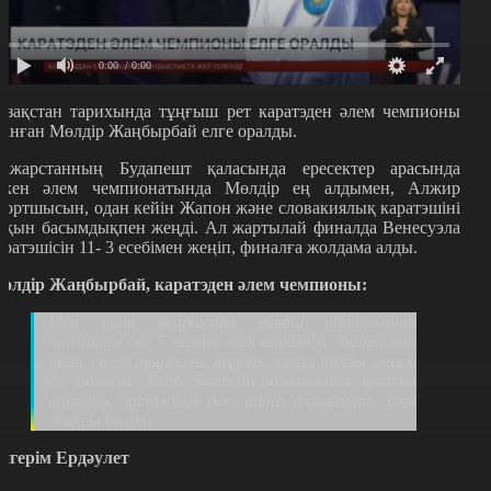
0:00
/ 0:00
азақстан тарихында тұңғыш рет каратэден әлем чемпионы
танған Мөлдір Жаңбырбай елге оралды.
ажарстанның Будапешт қаласында ересектер арасында
ткен әлем чемпионатында Мөлдір ең алдымен, Алжир
портшысын, одан кейін Жапон және словакиялық каратэшіні
йқын басымдықпен жеңді. Ал жартылай финалда Венесуэла
аратэшісін 11- 3 есебімен жеңіп, финалға жолдама алды.
өлдір Жаңбырбай, каратэден әлем чемпионы:
Мен үшін жарысты екінші айналымнан
бастасам да, 5 жекпе-жек өткіздім. Финал мен
үшін салыстырмалы түрде жеңіл болды десем
де болады. Есеп 5-те 6 болғанымен қатты
шаршап, қиналдым деп айта алмаймын. Бәрі
жақсы болды.
йгерім Ердәулет