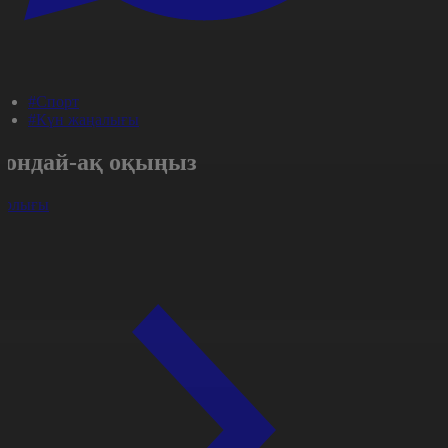
#Спорт
#Күн жаңалығы
Сондай-ақ оқыңыз
арлығы