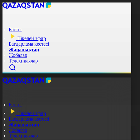
Басты
Тікелей эфир
Бағдарлама кестесі
Жаңалықтар
Жобалар
Телехикаялар
Басты
Тікелей эфир
Бағдарлама кестесі
Жаңалықтар
Жобалар
Телехикаялар