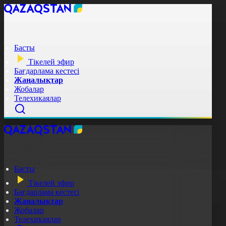
Басты
Тікелей эфир
Бағдарлама кестесі
Жаңалықтар
Жобалар
Телехикаялар
Басты
Тікелей эфир
Бағдарлама кестесі
Жаңалықтар
Жобалар
Телехикаялар