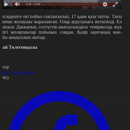
0:00
/ 0:00
англадеште екі пойыз соқтығысып, 17 адам қаза тапты. Тағы
ірнеше жолаушы жараланған. Олар ауруханаға жеткізілді. Ел
станасы Дакканың солтүстік-шығысындағы теміржолда жүк
өлігі жолаушылар пойызын соққан. Қазір оқиғаның мән-
айы анықталып жатыр.
рай Төлегенқызы
втор
рай Төлегенқызы
өлісу