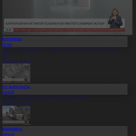
Экономика
Қоғам
айтарылған активтер есебінен тағы екі мектеп салынып
атыр
7.08.2026, 13:17
Күн жаңалығы
Aqparat
лтынды заңсыз қазып жүргендер ұсталды
7.08.2026, 13:15
Экономика
Aqparat