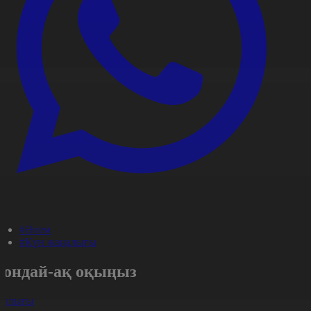
#Әлем
#Күн жаңалығы
Сондай-ақ оқыңыз
арлығы