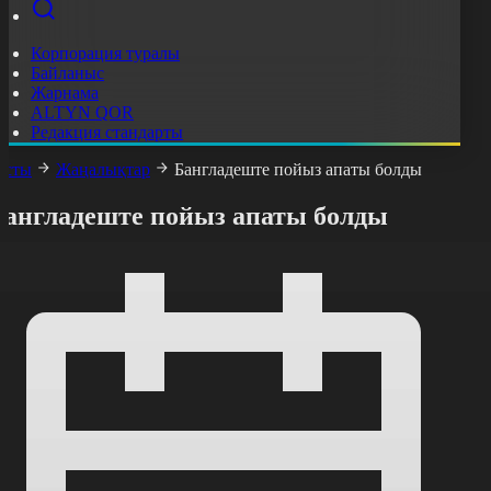
Корпорация туралы
Байланыс
Жарнама
ALTYN QOR
Редакция стандарты
асты
Жаңалықтар
Бангладеште пойыз апаты болды
Бангладеште пойыз апаты болды