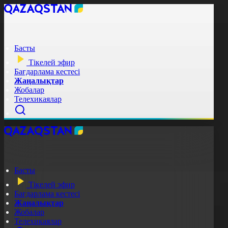
Басты
Тікелей эфир
Бағдарлама кестесі
Жаңалықтар
Жобалар
Телехикаялар
Басты
Тікелей эфир
Бағдарлама кестесі
Жаңалықтар
Жобалар
Телехикаялар