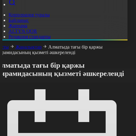
Корпорация туралы
Байланыс
Жарнама
ALTYN QOR
Редакция стандарты
асты
Жаңалықтар
Алматыда тағы бір қаржы
ирамидасының қызметі әшкереленді
Алматыда тағы бір қаржы
пирамидасының қызметі әшкереленді