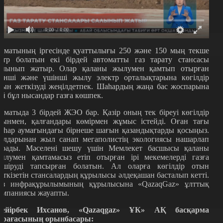
0:00
/ 0:00
лматының іргесінде қуаттылығы 250 және 150 мың текше
етр болатын екі бірдей автоматты газ тарату стансасы
алынып жатыр. Олар қаланы жылумен қамтып отырған
кінші және үшінші жылу электр орталықтарына көгілдір
тын жеткізуді жеңілдетпек. Шаһардың жаңа бас жоспарына
ай бұл нысандар газға көшпек.
лматыда 3 бірдей ЖЭО бар. Қазір оның тек біреуі көгілдір
тынмен, қалғандары көмірмен жұмыс істейді. Оған тағы
аһар аумағындағы бірнеше шағын қазандықтарды қосыңыз.
алдарынан жыл санап мегаполистің экологиясы нашарлап
арады. Мәселені шешу үшін Мемлекет басшысы қаланы
ылумен қамтамасыз етіп отырған ірі мекемелерді газға
өшіруді тапсырған болатын. Ал оларға көгілдір отын
еткізетін стансалардың құрылысы әлдеқашан басталып кетті.
аз инфрақұрылымының құрылысына «QazaqGaz» ұлттық
омпаниясы жауапты.
ейірбек Ихсанов, «Qazaqgaz» ҰК» АҚ басқарма
өрағасының орынбасары: