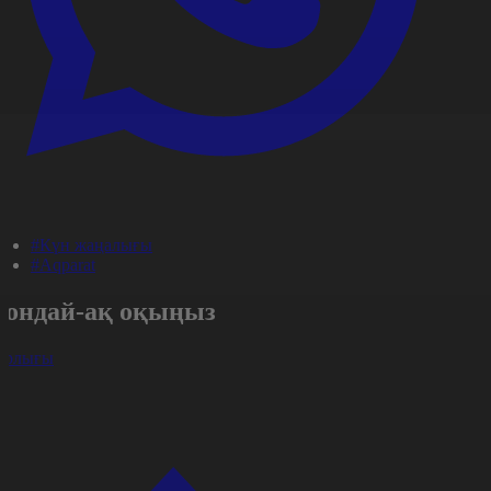
#Күн жаңалығы
#Aqparat
Сондай-ақ оқыңыз
арлығы