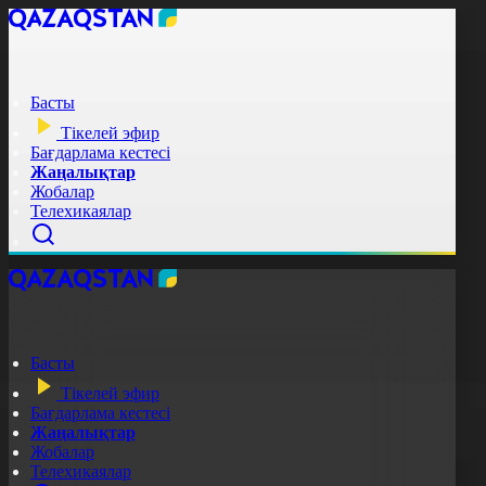
Басты
Тікелей эфир
Бағдарлама кестесі
Жаңалықтар
Жобалар
Телехикаялар
Басты
Тікелей эфир
Бағдарлама кестесі
Жаңалықтар
Жобалар
Телехикаялар