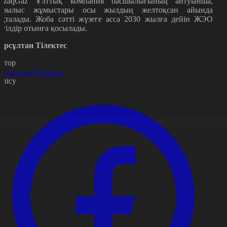
azaqGaz Ұлттық компания басшылығының айтуынша,
ұрылыс жұмыстары осы жылдың желтоқсан айында
яқталады. Жоба сәтті жүзеге асса 2030 жылға дейін ЖЭО
өгілдір отынға қосылады.
ұрсұлтан Тілектес
втор
ұрсұлтан Тілектес
өлісу