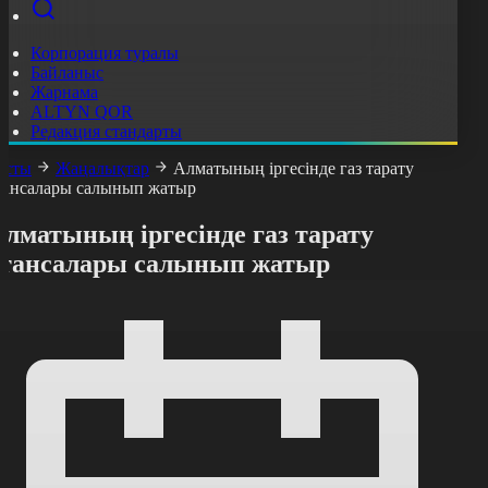
Корпорация туралы
Байланыс
Жарнама
ALTYN QOR
Редакция стандарты
асты
Жаңалықтар
Алматының іргесінде газ тарату
тансалары салынып жатыр
лматының іргесінде газ тарату
стансалары салынып жатыр