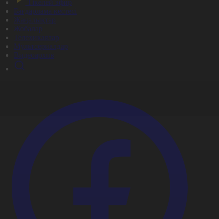
Тікелей эфир
Бағдарлама кестесі
Жаңалықтар
Жобалар
Телехикаялар
Мультсериалдар
Видеоархив