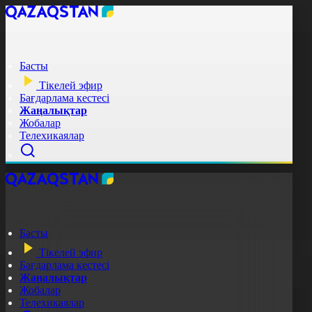
Басты
Тікелей эфир
Бағдарлама кестесі
Жаңалықтар
Жобалар
Телехикаялар
Басты
Тікелей эфир
Бағдарлама кестесі
Жаңалықтар
Жобалар
Телехикаялар