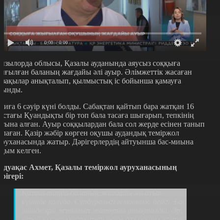
0:00
/ 0:00
ызылорда облысы, Қазалы ауданында аяусыз соққыға
ығылған баланың жағдайы әлі ауыр. Әлімжеттік жасаған
ұзақылар анықталып, қылмыстық іс бойынша қамауға
лынды.
қиға 6 сәуір күні болды. Сабақтан қайтып бара жатқан 16
астағы Қуандықты бір топ бала тасаға шығарып, тепкінің
стына алған. Ауыр соққылардан бала сол жерде есінен танып
ұлаған. Қазір жәбір көрген оқушы аудандық теміржол
уруханасында жатыр. Дәрігерлердің айтуынша бас-миына
ақым келген.
әдуақас Ахмет, Қазалы теміржол ауруханасының
әрігері:
Қазіргі таңда баланың жағдайы әлі ауыр
күйінде қалуда. Супдуральді гемотамо дейді. Бас
ішінде қан жиналып жатқаны анықталды. Әрі
қарай ем жалғастырған кезде дәл осыны есепке