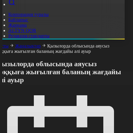
Корпорация туралы
Байланыс
Жарнама
ALTYN QOR
Редакция стандарты
асты
Жаңалықтар
Қызылорда облысында аяусыз
оққыға жығылған баланың жағдайы әлі ауыр
Қызылорда облысында аяусыз
соққыға жығылған баланың жағдайы
лі ауыр