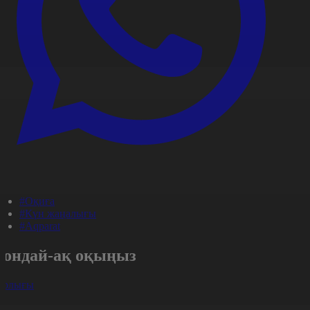
#Оқиға
#Күн жаңалығы
#Aqparat
Сондай-ақ оқыңыз
арлығы