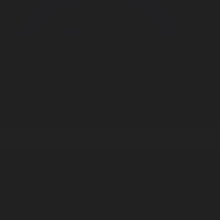
Корпорация туралы
Байланыс
Дистрибуция