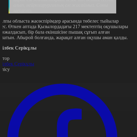
алып, нейрохирургиялық ем жасаймыз. Соны
шешеміз.
алпы облыста жасөспірімдер арасында төбелес тыйылар
мес. Өткен аптада Қызылордадағы 217 мектептің оқушылары
анжалдасып, бір бала екіншісіне пышақ сұғып алған
олатын. Абырой болғанда, жарақат алған оқушы аман қалды.
ділбек Серікұлы
втор
ділбек Серікұлы
өлісу