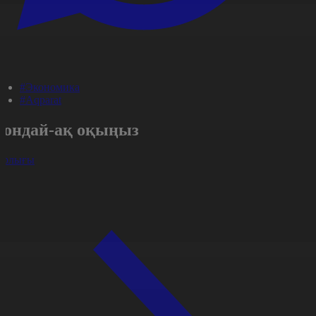
#Экономика
#Aqparat
Сондай-ақ оқыңыз
арлығы