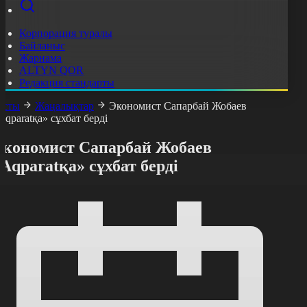
Корпорация туралы
Байланыс
Жарнама
ALTYN QOR
Редакция стандарты
асты
Жаңалықтар
Экономист Сапарбай Жобаев
Aqparatқа» сұхбат берді
Экономист Сапарбай Жобаев
Aqparatқа» сұхбат берді