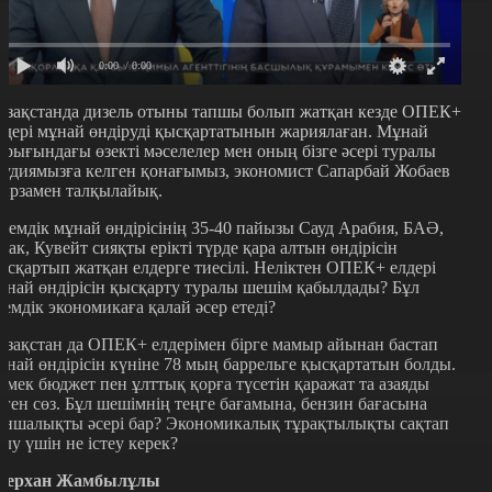
0:00
/ 0:00
азақстанда дизель отыны тапшы болып жатқан кезде ОПЕК+
лдері мұнай өндіруді қысқартатынын жариялаған. Мұнай
арығындағы өзекті мәселелер мен оның бізге әсері туралы
тудиямызға келген қонағымыз, экономист Сапарбай Жобаев
ырзамен талқылайық.
лемдік мұнай өндірісінің 35-40 пайызы Сауд Арабия, БАӘ,
рак, Кувейт сияқты ерікті түрде қара алтын өндірісін
ысқартып жатқан елдерге тиесілі. Неліктен ОПЕК+ елдері
ұнай өндірісін қысқарту туралы шешім қабылдады? Бұл
лемдік экономикаға қалай әсер етеді?
азақстан да ОПЕК+ елдерімен бірге мамыр айынан бастап
ұнай өндірісін күніне 78 мың баррельге қысқартатын болды.
емек бюджет пен ұлттық қорға түсетін қаражат та азаяды
еген сөз. Бұл шешімнің теңге бағамына, бензин бағасына
аншалықты әсері бар? Экономикалық тұрақтылықты сақтап
алу үшін не істеу керек?
ерхан Жамбылұлы