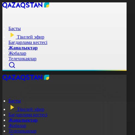
Басты
Тікелей эфир
Бағдарлама кестесі
Жаңалықтар
Жобалар
Телехикаялар
Басты
Тікелей эфир
Бағдарлама кестесі
Жаңалықтар
Жобалар
Телехикаялар