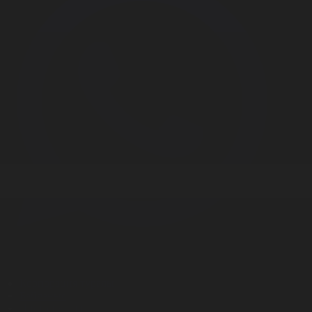
Корпорация туралы
Байланыс
Дистрибуция