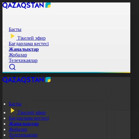
Басты
Тікелей эфир
Бағдарлама кестесі
Жаңалықтар
Жобалар
Телехикаялар
Басты
Тікелей эфир
Бағдарлама кестесі
Жаңалықтар
Жобалар
Телехикаялар