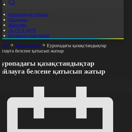
Корпорация туралы
Байланыс
Жарнама
ALTYN QOR
Редакция стандарты
асты
Жаңалықтар
Еуропадағы қазақстандықтар
айлауға белсене қатысып жатыр
Еуропадағы қазақстандықтар
сайлауға белсене қатысып жатыр