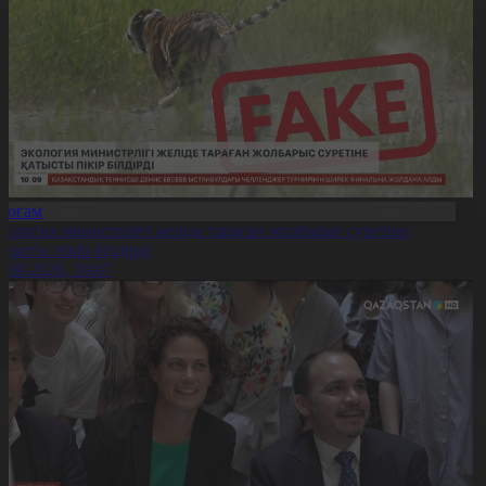
Қоғам
кология министрлігі желіде тараған жолбарыс суретіне
атысты пікір білдірді
6.08.2026, 10:07