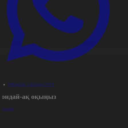
#Мәжіліс сайлауы-2023
Сондай-ақ оқыңыз
арлығы