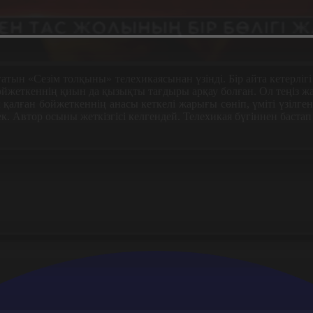
ғатын «Сезім толқыны» телехикаясынан үзінді. Бір айта кетерлі
ойжеткеннің қиын да қызықты тағдыры арқау болған. Ол теңіз жа
ім қалған бойжеткеннің анасы кеткелі жарығы сөніп, үміті үзіл
ек. Автор осыны жеткізгісі келгендей. Телехикая бүгіннен баста