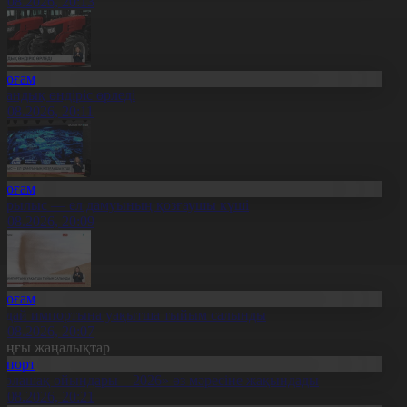
8.08.2026, 20:13
Қоғам
тандық өндіріс өрледі
8.08.2026, 20:11
Қоғам
ұрылыс — ел дамуының қозғаушы күші
8.08.2026, 20:09
Қоғам
идай импортына уақытша тыйым салынды
8.08.2026, 20:07
оңғы жаңалықтар
Спорт
Болашақ ойындары – 2026» өз мәресіне жақындады
8.08.2026, 20:21