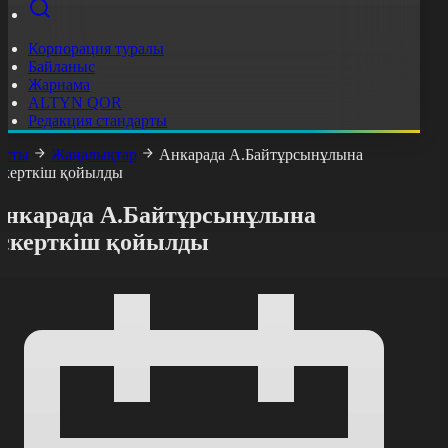
Корпорация туралы
Байланыс
Жарнама
ALTYN QOR
Редакция стандарты
асты
Жаңалықтар
Анкарада А.Байтұрсынұлына
скерткіш қойылды
Анкарада А.Байтұрсынұлына
ескерткіш қойылды