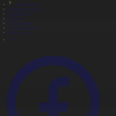
Тікелей эфир
Бағдарлама кестесі
Жаңалықтар
Жобалар
Телехикаялар
Мультсериалдар
Видеоархив