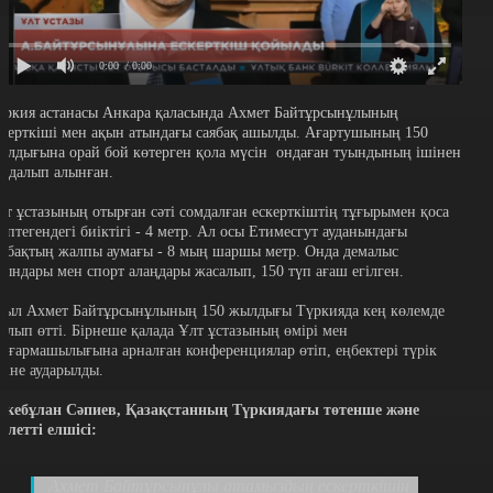
0:00
/ 0:00
үркия астанасы Анкара қаласында Ахмет Байтұрсынұлының
скерткіші мен ақын атындағы саябақ ашылды. Ағартушының 150
ылдығына орай бой көтерген қола мүсін ондаған туындының ішінен
аңдалып алынған.
лт ұстазының отырған сәті сомдалған ескерткіштің тұғырымен қоса
септегендегі биіктігі - 4 метр. Ал осы Етимесгут ауданындағы
аябақтың жалпы аумағы - 8 мың шаршы метр. Онда демалыс
рындары мен спорт алаңдары жасалып, 150 түп ағаш егілген.
иыл Ахмет Байтұрсынұлының 150 жылдығы Түркияда кең көлемде
талып өтті. Бірнеше қалада Ұлт ұстазының өмірі мен
ығармашылығына арналған конференциялар өтіп, еңбектері түрік
іліне аударылды.
ркебұлан Сәпиев, Қазақстанның Түркиядағы төтенше және
кілетті елшісі:
Ахмет Байтұрсынұлы атамыздың ескерткішін