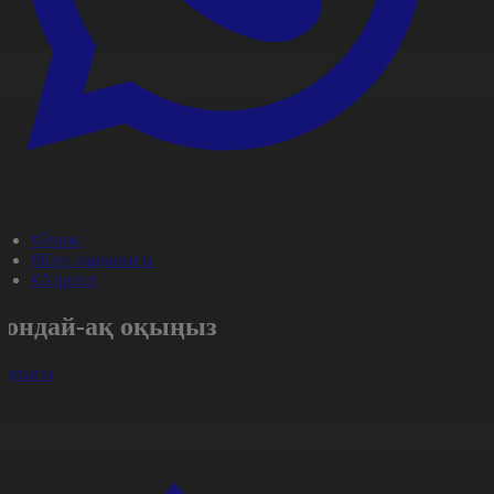
#Әлем
#Күн жаңалығы
#Aqparat
Сондай-ақ оқыңыз
арлығы