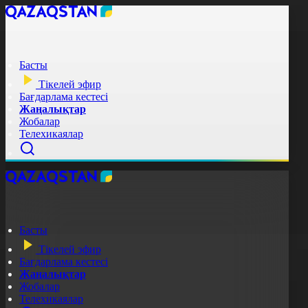
Басты
Тікелей эфир
Бағдарлама кестесі
Жаңалықтар
Жобалар
Телехикаялар
Басты
Тікелей эфир
Бағдарлама кестесі
Жаңалықтар
Жобалар
Телехикаялар