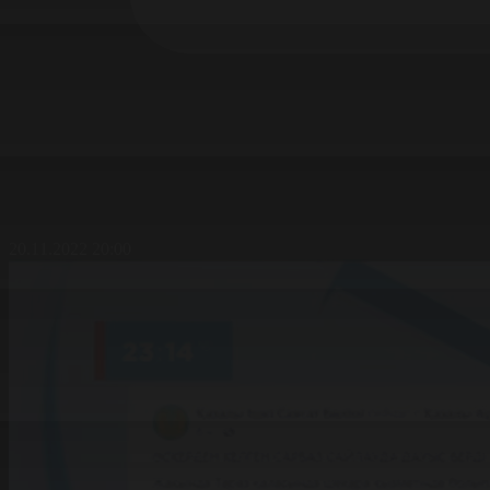
20.11.2022 20:00