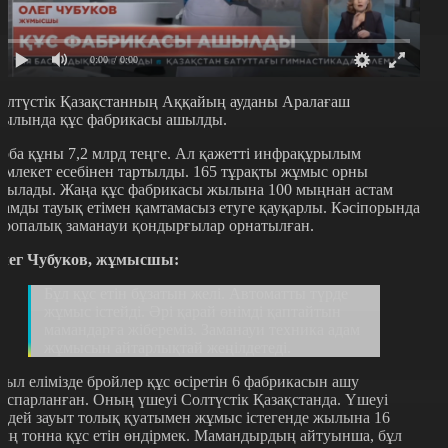
0:00
/ 0:00
олтүстік Қазақстанның Аққайың ауданы Аралағаш
уылында құс фабрикасы ашылды.
оба құны 7,2 млрд теңге. Ал қажетті инфрақұрылым
емлекет есебінен тартылды. 165 тұрақты жұмыс орны
шылады. Жаңа құс фабрикасы жылына 100 мыңнан астам
дамды тауық етімен қамтамасыз етуге қауқарлы. Кәсіпорында
уропалық заманауи қондырғылар орнатылған.
лег Чубуков, жұмысшы:
Бұл құс етін бұзатын желі. Автоматты түрде
жұмыс істейді. Әрі қарай өнімді қаптайтын
мамандарға жібереміз. Заманауи техника адам
жұмысын айтарлықтай жеңілдетеді.
иыл елімізде бройлер құс өсіретін 6 фабрикасын ашу
оспарланған. Оның үшеуі Солтүстік Қазақстанда. Үшеуі
ірдей зауыт толық қуатымен жұмыс істегенде жылына 16
ың тонна құс етін өндірмек. Мамандырдың айтуынша, бұл