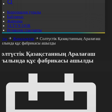
Корпорация туралы
Байланыс
Жарнама
ALTYN QOR
Редакция стандарты
асты
Жаңалықтар
Солтүстік Қазақстанның Аралағаш
уылында құс фабрикасы ашылды
Солтүстік Қазақстанның Аралағаш
ауылында құс фабрикасы ашылды