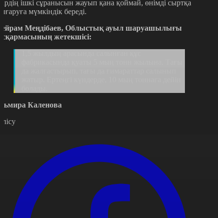
ңірдің ішкі сұранысын жауып қана қоймай, өнімді сыртқа
ығаруға мүмкіндік береді.
ейрам Меңдібаев, Облыстық ауыл шаруашылығы
асқармасының жетекшісі:
1,5 жылдың арасында салынған құс
фабрикасында қуаты 5 мың тонн жылына. Тағы
да жалғастырып, тағы да ғимараттар салынып
жатыр. Ертеңгі күндерде, 10 мың тоннаға дейін
болады.
льмира Каленова
өлісу