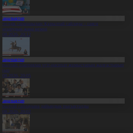
Жаңалықтар
етелдік сарапшылар: Құрылтай сайлауы – саяси
аңғырудың жаңа кезеңі
6.08.2026, 20:12
Жаңалықтар
ұрылтай: Партиялар үгіт-насихат жұмыстарын жалғастырып
атыр
6.08.2026, 20:05
Жаңалықтар
ұрылтай сайлауына дайындық пысықталды
6.08.2026, 20:02