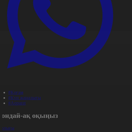
#Қоғам
#Күн жаңалығы
#Aqparat
Сондай-ақ оқыңыз
арлығы