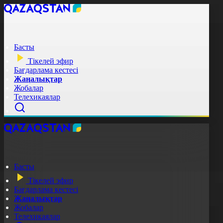
Басты
Тікелей эфир
Бағдарлама кестесі
Жаңалықтар
Жобалар
Телехикаялар
Басты
Тікелей эфир
Бағдарлама кестесі
Жаңалықтар
Жобалар
Телехикаялар