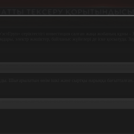
стГруп» серіктестігі инвестиция салған жаңа жобаның құны - 3
ары, электр жәшіктер, байланыс жүйелері де іске қосылуда. За
тылып жатыр. Электр қозғалтқыштары қойылып, барлық өндіріст
ы. Шығарылатын өнім ішкі және сыртқы нарыққа бағытталған.
 - бұл экологиялық таза өнім. Құрамында әк, құм жоқ. Тек саз