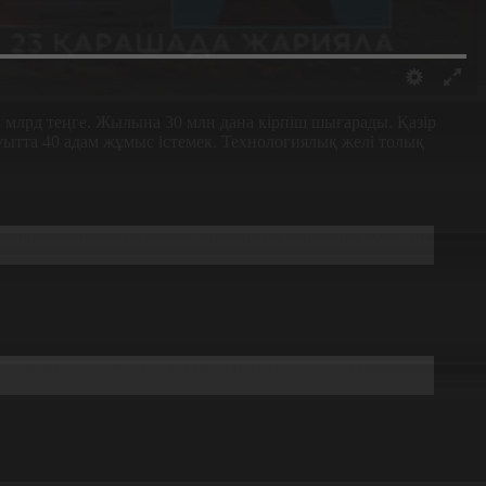
 млрд теңге. Жылына 30 млн дана кірпіш шығарады. Қазір
уытта 40 адам жұмыс істемек. Технологиялық желі толық
ік аппараттар, станоктар орын-орнына қойылып, қосылып
 бен су ғана бар. Сазды осы зауыттың маңындағы