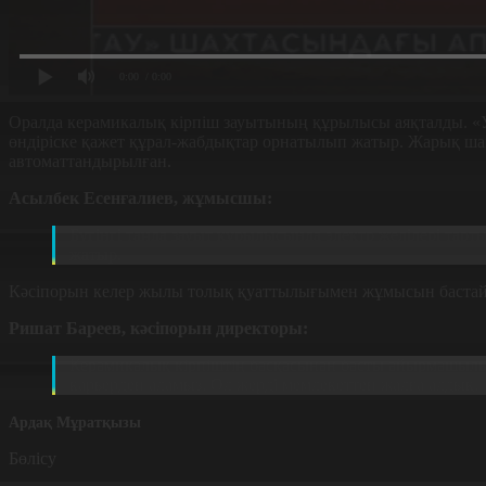
0:00
/ 0:00
Оралда керамикалық кірпіш зауытының құрылысы аяқталды. «Уэ
өндіріске қажет құрал-жабдықтар орнатылып жатыр. Жарық шамд
автоматтандырылған.
Асылбек Есенғалиев, жұмысшы:
Бүгінгі таңда зауыт құрылысында электр желілері тар
жатыр.
Кәсіпорын келер жылы толық қуаттылығымен жұмысын бастайд
Ришат Бареев, кәсіпорын директоры:
Керамикалық кірпіштің басқасынан басты айырмашылығы
карьерден аламыз. Ол жерді мемлекеттен жалға алдық.
Ардақ Мұратқызы
Бөлісу