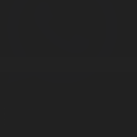
Корпорация туралы
Байланыс
Дистрибуция
Жарнама
Редакция стандарты