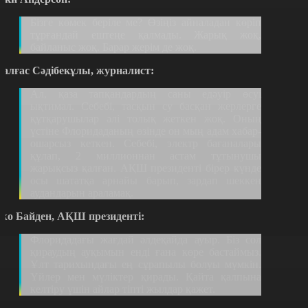
Бізге көмек беріле ме? Өзіңіз айналадан көріп
тұрғандай ештеңе қалмады. Жарық жоқ,
байланыс жоқ. Барар жерім де жоқ.
алғас Сәдібекұлы, журналист:
Ал, қаза тапқандардың саны едәуір өсуі
ықтимал. Себебі, тасқын су басқан жерлерге
құтқарушылар әлі толық жеткен жоқ. Оның
үстіне Флоридаданың өзінде он мың адам хабар-
ошарсыз кеткен. Себебі, электр бағаналары
құлап, 2 миллионнан астам тұтынушы
жарықсыз қалған. АҚШ президенті бірер күнде
осы шататқа арнайы барып, зардап шеккен
аудандарын араламақ.
жо Байден, АҚШ президенті:
Флоридадағы жағдай әлдеқайда ауыр. Біз сол
қираудың ауқымын енді ғана көре бастаймыз.
Ұлт тарихындағы ең сұрапылы болуы мүмкін.
Үйлер мен мүліктер қирады. Қайта қалпына
келтіру үшін айлар тіпті жылдар қажет.