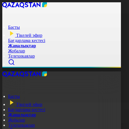
Басты
Тікелей эфир
Бағдарлама кестесі
Жаңалықтар
Жобалар
Телехикаялар
Басты
Тікелей эфир
Бағдарлама кестесі
Жаңалықтар
Жобалар
Телехикаялар