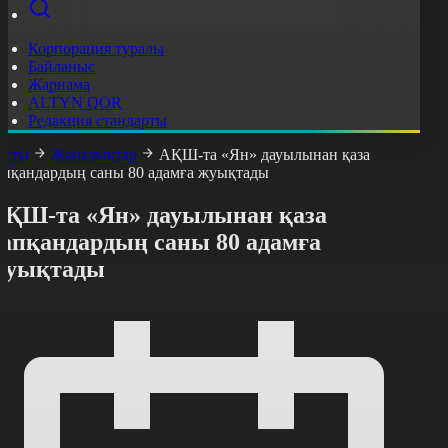
Корпорация туралы
Байланыс
Жарнама
ALTYN QOR
Редакция стандарты
асты
Жаңалықтар
АҚШ-та «Ян» дауылынан қаза
апқандардың саны 80 адамға жуықтады
АҚШ-та «Ян» дауылынан қаза
тапқандардың саны 80 адамға
жуықтады