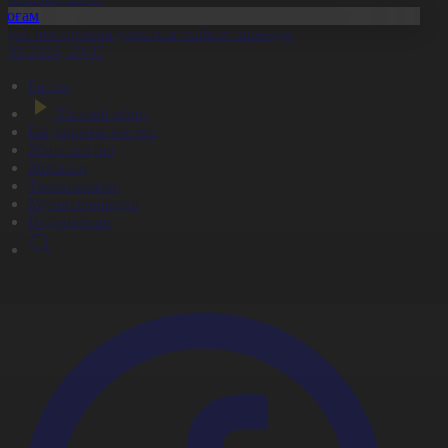
Қоғам
идай импортына уақытша тыйым салынды
8.08.2026, 20:07
Басты
Тікелей эфир
Бағдарлама кестесі
Жаңалықтар
Жобалар
Телехикаялар
Мультсериалдар
Видеоархив