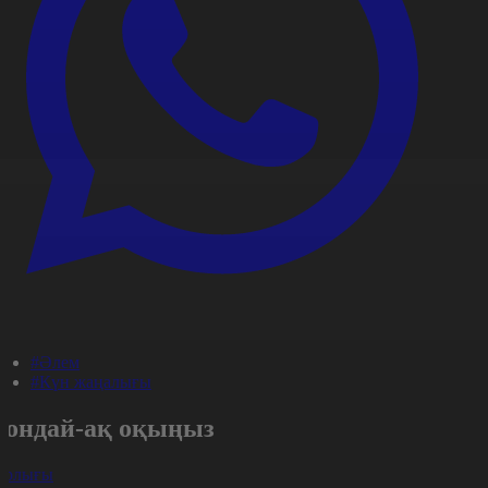
#Әлем
#Күн жаңалығы
Сондай-ақ оқыңыз
арлығы