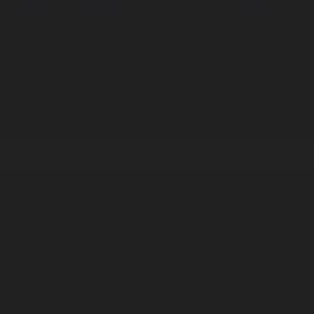
Корпорация туралы
Байланыс
Дистрибуция
Жарнама
Редакция стандарты