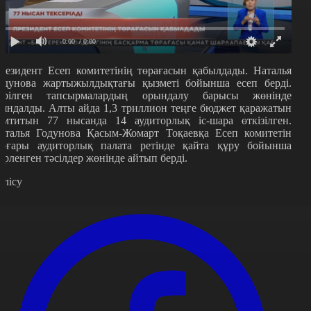
0:00
/ 0:00
резидент Есеп комитетінің төрағасын қабылдады. Наталья
одунова жартыжылдықтағы қызметі бойынша есеп берді.
ерілген тапсырмалардың орындалу барысы жөнінде
аяндалды. Алты айда 1,3 триллион теңге бюджет қаражатын
амтитын 77 нысанда 14 аудиторлық іс-шара өткізілген.
аталья Годунова Қасым-Жомарт Тоқаевқа Есеп комитетін
оғары аудиторлық палата ретінде қайта құру бойынша
зірленген тәсілдер жөнінде айтып берді.
өлісу