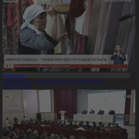
Жаңалықтар
ерейлі отбасы – тәрбие мен дәстүр сабақтастығы
7.08.2026, 20:19