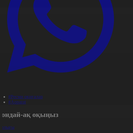
#Ресми оқиғалар
#Aqparat
Сондай-ақ оқыңыз
арлығы