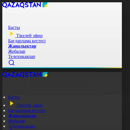
Басты
Тікелей эфир
Бағдарлама кестесі
Жаңалықтар
Жобалар
Телехикаялар
Басты
Тікелей эфир
Бағдарлама кестесі
Жаңалықтар
Жобалар
Телехикаялар