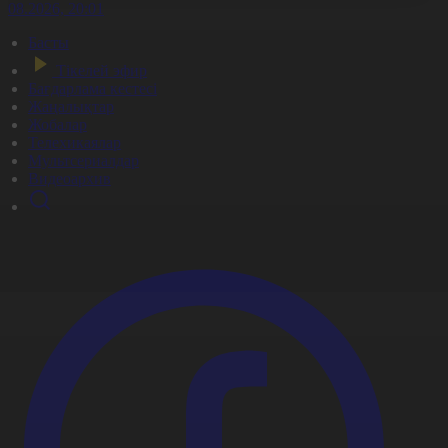
7.08.2026, 20:01
Басты
Тікелей эфир
Бағдарлама кестесі
Жаңалықтар
Жобалар
Телехикаялар
Мультсериалдар
Видеоархив