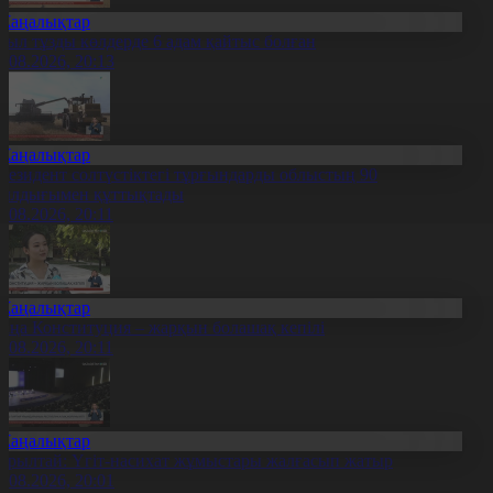
Жаңалықтар
иыл тұзды көлдерде 6 адам қайтыс болған
7.08.2026, 20:13
Жаңалықтар
резидент солтүстіктегі тұрғындарды облыстың 90
ылдығымен құттықтады
7.08.2026, 20:11
Жаңалықтар
аңа Конституция – жарқын болашақ кепілі
7.08.2026, 20:11
Жаңалықтар
ұрылтай: Үгіт-насихат жұмыстары жалғасып жатыр
7.08.2026, 20:01