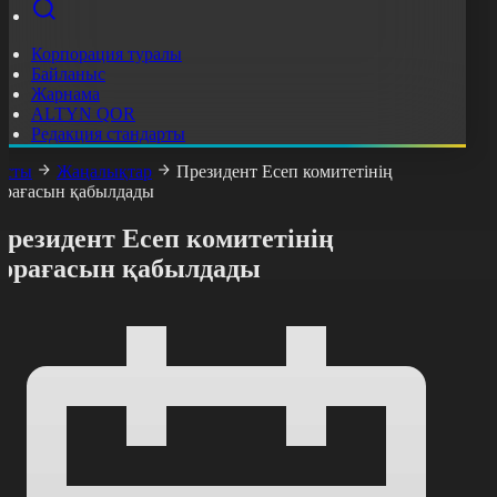
Корпорация туралы
Байланыс
Жарнама
ALTYN QOR
Редакция стандарты
асты
Жаңалықтар
Президент Есеп комитетінің
өрағасын қабылдады
Президент Есеп комитетінің
төрағасын қабылдады