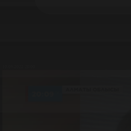
10.08.2022 20:00