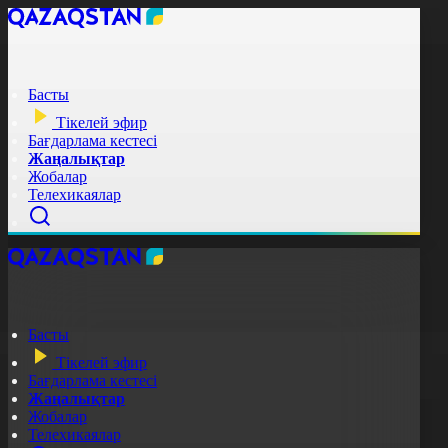
Басты
Тікелей эфир
Бағдарлама кестесі
Жаңалықтар
Жобалар
Телехикаялар
Басты
Тікелей эфир
Бағдарлама кестесі
Жаңалықтар
Жобалар
Телехикаялар