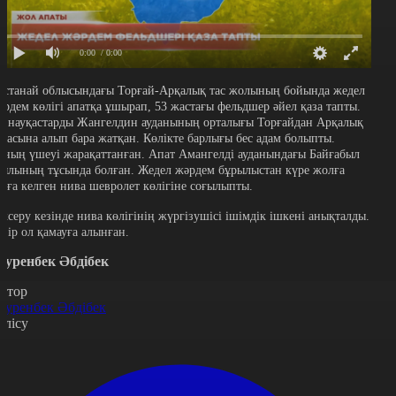
0:00
/ 0:00
останай облысындағы Торғай-Арқалық тас жолының бойында жедел
әрдем көлігі апатқа ұшырап, 53 жастағы фельдшер әйел қаза тапты.
л науқастарды Жангелдин ауданының орталығы Торғайдан Арқалық
аласына алып бара жатқан. Көлікте барлығы бес адам болыпты.
оның үшеуі жарақаттанған. Апат Амангелді ауданындағы Байғабыл
уылының тұсында болған. Жедел жәрдем бұрылыстан күре жолға
ыға келген нива шевролет көлігіне соғылыпты.
ексеру кезінде нива көлігінің жүргізушісі ішімдік ішкені анықталды.
азір ол қамауға алынған.
әуренбек Әбдібек
втор
әуренбек Әбдібек
өлісу