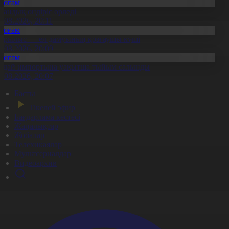
Қоғам
тандық өндіріс өрледі
8.08.2026, 20:11
Қоғам
ұрылыс — ел дамуының қозғаушы күші
8.08.2026, 20:09
Қоғам
идай импортына уақытша тыйым салынды
8.08.2026, 20:07
Басты
Тікелей эфир
Бағдарлама кестесі
Жаңалықтар
Жобалар
Телехикаялар
Мультсериалдар
Видеоархив