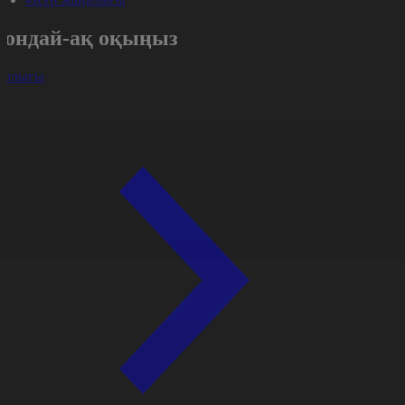
Сондай-ақ оқыңыз
арлығы