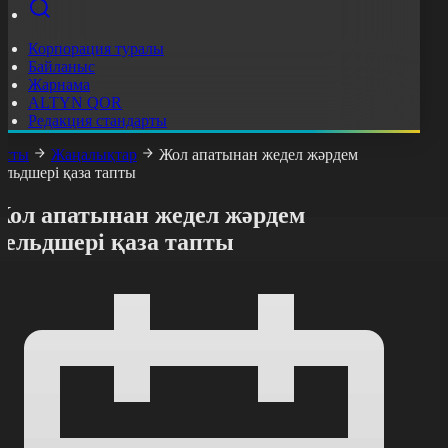
Корпорация туралы
Байланыс
Жарнама
ALTYN QOR
Редакция стандарты
асты
Жаңалықтар
Жол апатынан жедел жәрдем
ельдшері қаза тапты
Жол апатынан жедел жәрдем
фельдшері қаза тапты