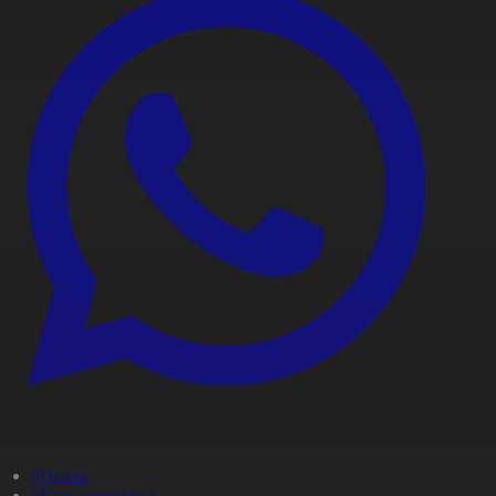
#Оқиға
#Күн жаңалығы