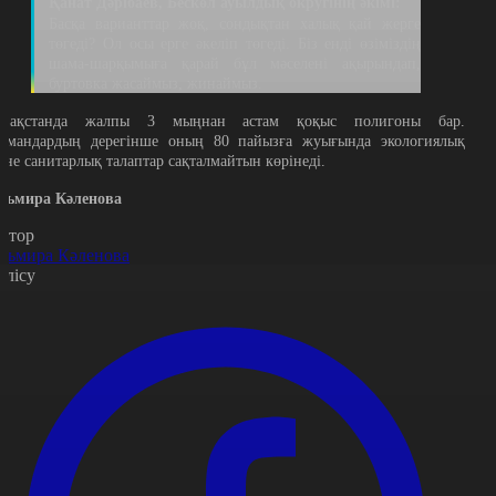
Қанат Дәрібаев, Бескөл ауылдық округінің әкімі:
Басқа варианттар жоқ, сондықтан халық қай жерге
төгеді? Ол осы ерге әкеліп төгеді. Біз енді өзіміздің
шама-шарқымыға қарай бұл мәселені ақырындап,
буртовка жасаймыз, жинаймыз.
азақстанда жалпы 3 мыңнан астам қоқыс полигоны бар.
амандардың дерегінше оның 80 пайызға жуығында экологиялық
әне санитарлық талаптар сақталмайтын көрінеді.
льмира Кәленова
втор
льмира Кәленова
өлісу