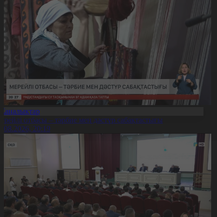
Жаңалықтар
ерейлі отбасы – тәрбие мен дәстүр сабақтастығы
7.08.2026, 20:19