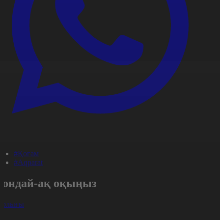
#Қоғам
#Aqparat
Сондай-ақ оқыңыз
арлығы