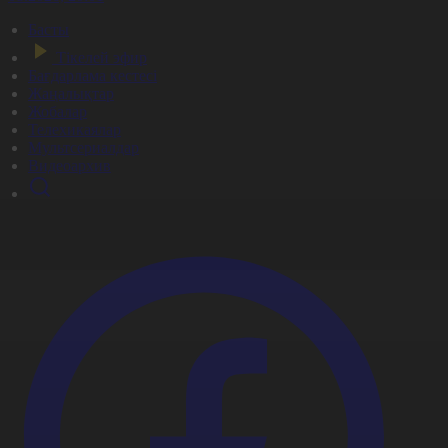
Басты
Тікелей эфир
Бағдарлама кестесі
Жаңалықтар
Жобалар
Телехикаялар
Мультсериалдар
Видеоархив