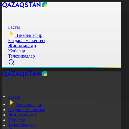
Басты
Тікелей эфир
Бағдарлама кестесі
Жаңалықтар
Жобалар
Телехикаялар
Басты
Тікелей эфир
Бағдарлама кестесі
Жаңалықтар
Жобалар
Телехикаялар