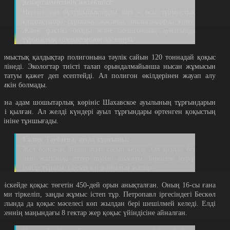
департаментінің жетекшісі:
Негізгі заң бұзушылықтарды бірі – осы тұрмыстық
қалдықтарды сұрыптау жасамау, полигондарда көму.
Жану фактісі болды және полигонның аумағында
тұрмыстық қалдықтармен ластануы.
ұрмыстық қалдықтар полигонына тәулік сайын 120 тоннадай қоқыс
келінеді. Экологтар тиісті талап орындалмайынша нысан жұмысын
оқтатуы қажет деп есептейді. Ал полигон өкілдерінен жауап алу
үмкін болмады.
ына адам шошытарлық көрініс Шахавское ауылының тұрғындарын
езі қылған. Ал желді күндері ауыл тұрғындары өртенген қоқыстың
үтініне тұншығады.
Ғалия Таубаева, ауыл тұрғыны:
Жел болса-ақ біздің ауыл сасып кетеді. Ол арадан біз
өтіп жатқанда иттер шулап шығады. Бірнеше иттер
сонда тұрады. Сосын өзі жайылып жатыр.
еріскейде қоқыс төгетін 450-дей орын анықталған. Оның 16-сы ғана
есми тіркеліп, заңды жұмыс істеп тұр. Петропавл іргесіндегі Бескөл
уылында да қоқыс мәселесі көп жылдан бері шешілмей келеді. Елді
екеннің маңындағы 8 гектар жер қоқыс үйіндісіне айналған.