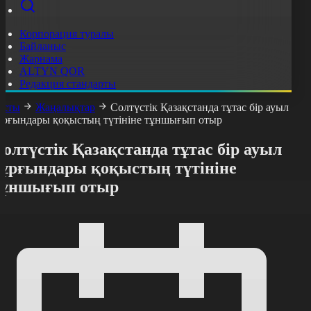
Корпорация туралы
Байланыс
Жарнама
ALTYN QOR
Редакция стандарты
асты
Жаңалықтар
Солтүстік Қазақстанда тұтас бір ауыл
ұрғындары қоқыстың түтініне тұншығып отыр
олтүстік Қазақстанда тұтас бір ауыл
тұрғындары қоқыстың түтініне
тұншығып отыр