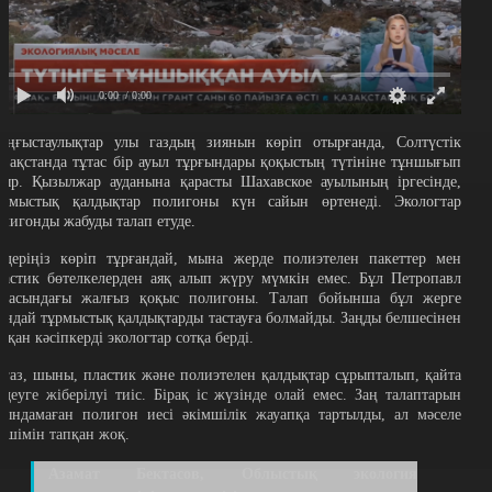
0:00
/ 0:00
аңғыстаулықтар улы газдың зиянын көріп отырғанда, Солтүстік
азақстанда тұтас бір ауыл тұрғындары қоқыстың түтініне тұншығып
тыр. Қызылжар ауданына қарасты Шахавское ауылының іргесінде,
ұрмыстық қалдықтар полигоны күн сайын өртенеді. Экологтар
алигонды жабуды талап етуде.
здеріңіз көріп тұрғандай, мына жерде полиэтелен пакеттер мен
ластик бөтелкелерден аяқ алып жүру мүмкін емес. Бұл Петропавл
аласындағы жалғыз қоқыс полигоны. Талап бойынша бұл жерге
ұндай тұрмыстық қалдықтарды тастауға болмайды. Заңды белшесінен
асқан кәсіпкерді экологтар сотқа берді.
ағаз, шыны, пластик және полиэтелен қалдықтар сұрыпталып, қайта
ңдеуге жіберілуі тиіс. Бірақ іс жүзінде олай емес. Заң талаптарын
рындамаған полигон иесі әкімшілік жауапқа тартылды, ал мәселе
ешімін тапқан жоқ.
Азамат Бектасов, Облыстық экология