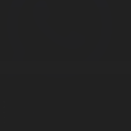
Корпорация туралы
Байланыс
Дистрибуция
Жарнама
Редакция стандарты