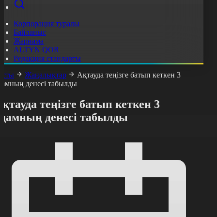
Корпорация туралы
Байланыс
Жарнама
ALTYN QOR
Редакция стандарты
асты
Жаңалықтар
Ақтауда теңізге батып кеткен 3
дамның денесі табылды
қтауда теңізге батып кеткен 3
адамның денесі табылды