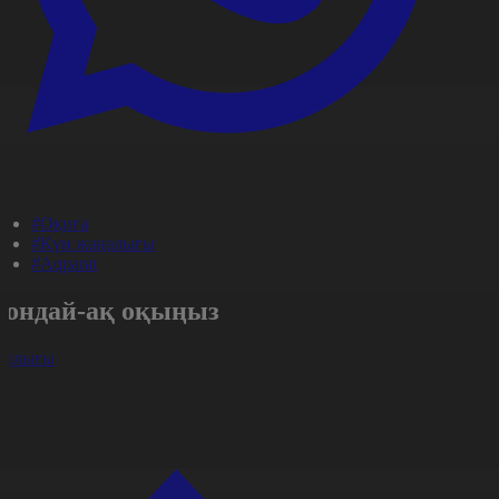
#Оқиға
#Күн жаңалығы
#Aqparat
Сондай-ақ оқыңыз
арлығы