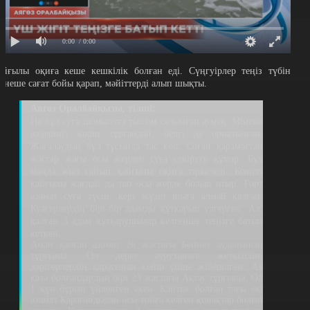
0:00
/ 0:00
айғылы оқиға кеше кешкілік болған еді. Сүңгуірлер теңіз түбін
ірнеше сағат бойы қарап, мәйіттерді алып шықты.
Аягөз Оралбайқызы, тілші:
Иә бұл суға шомылуға тыйым салынған аумақ. Мінеки
өздеріңіз көріп тұрғандай, белгі де орнатылған.
Жағалаудың бұл тұсында тас көп. Соған қарамастан
жастар жағы осы жерден суға секіруге құмар. Бұл
маңда жыл сайын қайғылы оқиға тіркеледі. Кешегі
қайғылы жағдай да тап осы жерде болып отыр. Төрт
азамат суға түсіп, кері жүзіп шыға алмай қалған.
Куәгерлердің бірі-бір адамды құтқарып үлгерген. Ал,
қалған 3 адам құтқарушылар келгенше теңізге батып
кеткен.
Аман қалған азамат 26 жастағы Бейнеу ауданының
тұрғыны. Ол дереу ауруханаға жеткізіліп,
дәрігерлердің қарауынан кейін үйіне жіберілген. Ал
қаза болғандардың бірі 23 жастағы Ақтау тұрғыны. Ол
1 күн бұрын үйленген екен. Қайтыс болған тағы екі
азамат Қарағандыдан осы тойға келген қонақтар болып