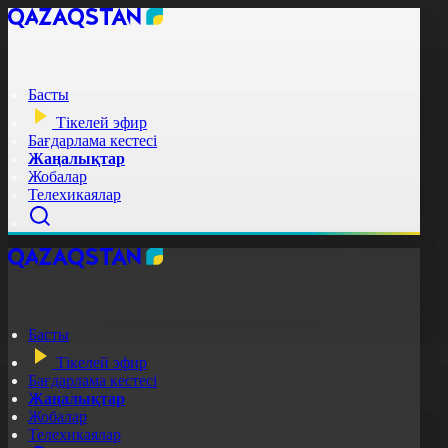
Басты
Тікелей эфир
Бағдарлама кестесі
Жаңалықтар
Жобалар
Телехикаялар
Басты
Тікелей эфир
Бағдарлама кестесі
Жаңалықтар
Жобалар
Телехикаялар