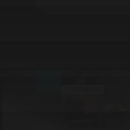
10.02.2022 10:00