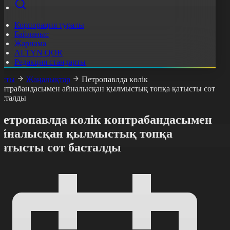
Корпорация туралы
Байланыс
Жарнама
ALTYN QOR
Редакция стандарты
асты
Жаңалықтар
Петропавлда көлік
онтрабандасымен айналысқан қылмыстық топқа қатысты сот
асталды
Петропавлда көлік контрабандасымен
айналысқан қылмыстық топқа
қатысты сот басталды