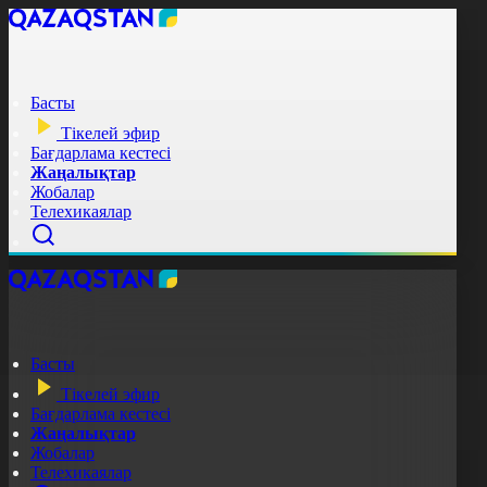
Басты
Тікелей эфир
Бағдарлама кестесі
Жаңалықтар
Жобалар
Телехикаялар
Басты
Тікелей эфир
Бағдарлама кестесі
Жаңалықтар
Жобалар
Телехикаялар