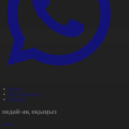
#Оқиға
#Күн жаңалығы
#Aqparat
Сондай-ақ оқыңыз
арлығы