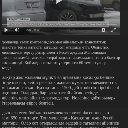
0:00
/ 0:00
етропавлда көлік контрабандасымен айналысқан трансұлттық
ылмыстық топқа қатысты алғашқы сот отырысы өтті. Облыстық
кономикалық тергеу департаменті Ресей арқылы Жапониядан
азақстанға қымбат автокөліктерді заңсыз тасымалдаған топты былтыр
ұрықтаған еді. Қоймадан сатылып үлгермеген 60 темір тұлпар
абылды.
лаяқтар жылжымалы мүлікті ел аумағына қосалқы бөлшек
етінде өткізіп, кейін ресейлік жалған құжат пен мемлекеттік
өмір жасап сатқан. Қазақстанға 1500-дей көліктің кіргізілгені
нықталды. Олардың барлығы заттай айғақ ретінде
әркіленіп, қазір айып тұрағында тұр. Иелеріне қайтарылар-
айтарылмасы әзірге белгісіз.
лдын ала есеп бойынша мемлекетке келтірілген шығын
өлемі 650 млн теңге. Топ мүшелері - Қазақстан және Ресей
заматтары. Олар сот отырысында өздеріне тағылған айыппен