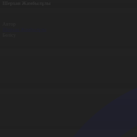
Шерхан Жамбылұлы
Автор
Шерхан Жамбылұлы
Бөлісу