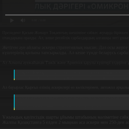
0:00
/ 0:00
Президент Қасым-Жомарт Тоқаевтың шешіміне сәйкес жуырда біріккен бі
отандарына оралды. Ал, кеше ресейлік сарбаздардың алғашқы легі ұшып
Жетіген әуе айлағы әскери стратегиялық нысан. Дәл осы жерге б
күштерінің қолына тапсырылды. Ал кеше түнде беларусь сарба
Ал Алматы әуежайынан Тәжік және Армения қарулы күштері елдеріне ұш
Тарон Качарян, Армения бітімгер күштерінің жетек
Бұл операция біз үшін үлкен тәжірибе болды. Екіншіде
Ал бауырлас Қырғыз елінің әскерилері өз көліктерімен, автожол арқыл
Талантбек Калибов, қырғыз бітімгер күштерінің же
Жергілікті тұрғындар бізді жылы қабылдады. Өте көп ж
Жұмысымыз сәтті аяқталды деп ойлаймын. Қазақ еліне т
Ұжымдық қауіпсіздік шарты ұйымы штабының мәліметіне сәйкес
Жалпы Қазақстанға 5 елден 2 мыңнан аса әскери мен 250-ден а