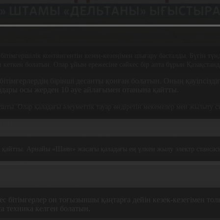
тімгершілік контингентін кезең-кезеңімен шығару басталды. Бүгін түнд
 кеткен болатын. Олар ұйым ережесіне сәйкес бір апта бұрын Қазақстанд
ітімгерлердің бірінші десанты қонған болатын. Оның қауіпсіздіг
здары осы жерден 10 әуе айлағымен отанына қайтты.
ты. Олар қаладағы әлеуметтік тауар өндіретін мекемелер мен жылыту с
шісі:
н біз бауырлас қазақ халқына әрдайым көмектесуге дайынбыз.
ы қайтты. Арнайы «Шаян» жасағы қаладағы ең үлкен жылу электр стансасы
текшісі:
ақсы сөздер естідік. Бұл әрине бізді қуантады. Қырғыз континге
ек бейбітшілік пен өркендеу тілейміз.
 бітімгерлер он тоғызыншы қаңтарға дейін кезек-кезегімен то
са техника келген болатын.