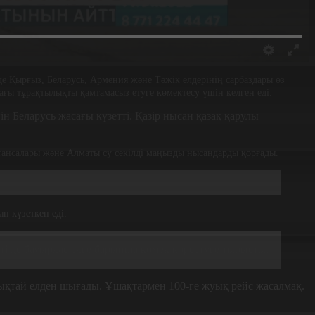
е Қырғыз, Беларусь, Армения және Тәжік елдерінің сарбаздары өз
ағы тұрақтылықты қамтамасыз етуге көмектесу үшін келген еді.
ін Беларусь жасағы күзетті. Қазір нысан қазақ қарулы
тансалары және Алматы су секілді маңызды нысандарды қорғады.
н күзеткен еді.
нті де бауырлас елге барынша көмек көрсетуге тырысты.
лықтай елден шығады. Ұшақтармен 100-ге жуық рейс жасалмақ.