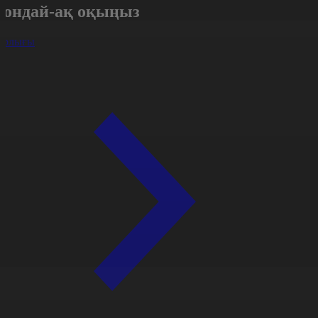
Сондай-ақ оқыңыз
арлығы