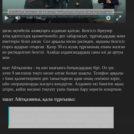
0:00
/ 0:00
ндаған ақтөбелік алаяқтарға алданып қалған. Белгісіз біреулер
анктің қауіпсіздік қызметіненбіз деп хабарласып, тұрғындардың жеке
әліметтерін біліп алған. Сол арқылы несие рәсімдеп, ақшаны белгісіз
оттарға аударып отырған. Қазір 30-ға жуық тұрғынның атына жалған
есие рәсімделгені белгілі. Алайда алданғандардың саны әлі де артуы
үмкін.
үлшат Айтқазиева - ең көп шығынға батқандардың бірі. Ол үш
анктен 9 миллион теңге несие алған болып шықты. Телефон арқылы
зін банк қызметкерімін деп таныстырған адам оның сеніміне кіріп,
нлайн операцияларды жасауға көндірген. Алдымен екі банктен ақша
ештіріп, кейін несиені тоқтату үшін банкке бару керегін ескерткен.
үлшат Айтқазиева, қала тұрғыны:
Тағы сондай схема, «Альфа банкке» аяғыммен
бардым, 2 млн кредит, бәрін қосқанда 8 млн 800
мың менде. Бәрін біреуге аударған, тағы 2
қарашада түскен жалақым да жоқ, ештеңе жоқ.