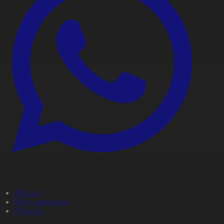
#Қоғам
#Күн жаңалығы
#Aqparat