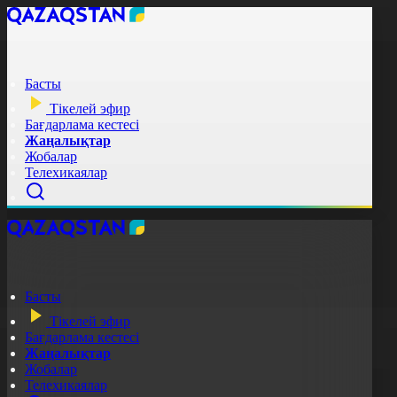
Басты
Тікелей эфир
Бағдарлама кестесі
Жаңалықтар
Жобалар
Телехикаялар
Басты
Тікелей эфир
Бағдарлама кестесі
Жаңалықтар
Жобалар
Телехикаялар