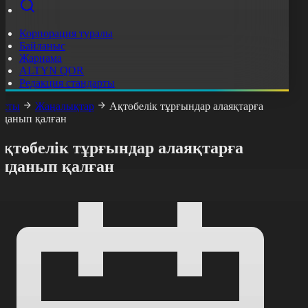
Корпорация туралы
Байланыс
Жарнама
ALTYN QOR
Редакция стандарты
асты
Жаңалықтар
Ақтөбелік тұрғындар алаяқтарға
лданып қалған
Ақтөбелік тұрғындар алаяқтарға
алданып қалған