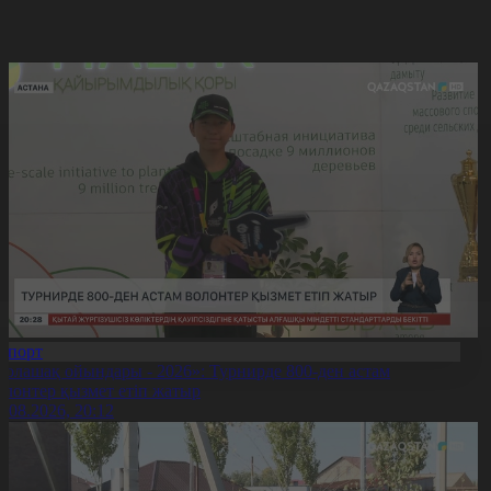
Спорт
Болашақ ойындары - 2026»: Турнирде 800-ден астам
олонтер қызмет етіп жатыр
5.08.2026, 20:12