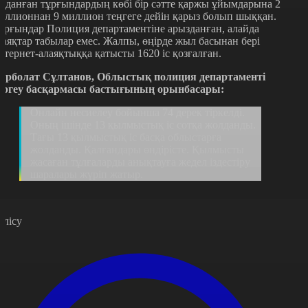
лданған тұрғындардың көбі бір сәтте қаржы ұйымдарына 2
иллионнан 9 миллион теңгеге дейін қарыз болып шыққан.
ұрғындар Полиция департаментіне арызданған, алайда
лаяқтар табылар емес. Жалпы, өңірде жыл басынан бері
нтернет-алаяқтыққа қатысты 1620 іс қозғалған.
ұрболат Сұлтанов, Облыстық полиция департаменті
ергеу басқармасы бастығының орынбасары:
Онлайн несиелеу бойынша 74 дерек тіркелді.
Оның ішінде 13 қылмыстық іс сотқа жолданды.
Тағы 13 қылмыстық іс басқа облыстарға
жолданды. Қалғандары өндірісте. Қылмысты
жасаған тұлғаларды анықтауға жедел іздестіру
шаралары жүріп жатыр.
өлісу