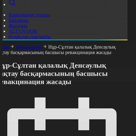
Корпорация туралы
Байланыс
Жарнама
ALTYN QOR
Редакция стандарты
асты
Жаңалықтар
Нұр-Сұлтан қалалық Денсаулық
ақтау басқармасының басшысы ревакцинация жасады
Нұр-Сұлтан қалалық Денсаулық
сақтау басқармасының басшысы
ревакцинация жасады