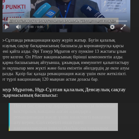
0:00
/ 0:00
ұр-Сұлтанда ревакцинация қызу жүріп жатыр. Бүгін қалалық
енсаулық сақтау басқармасының басшысы да коронавирусқа қарсы
кпені қайта алды. Әрі Тимур Мұратов егу пункіне 13 жастағы ұлын
а ерте келген. Ол Pfizer вакцинасының бірінші компонентін алды.
асқарма басшысының айтуынша, ұжымдық иммунитет қалыптастыру
шін оқушылар мен жүкті және бала емізетін әйелдердің де екпе алуы
аңызды. Қазір бас қалада ревакцинация жасау үшін екпе жеткілікті.
өрт түрлі вакцинаның 120 мыңнан астам дозасы бар.
имур Мұратов, Нұр-Сұлтан қалалық Денсаулық сақтау
асқармасының басшысы:
Негізі бас санитар дәрігердің қаулысы бойынша
векторлық вакцина алған адамдарға
ревакцинация жасау үшін инактивті вакцина
алу керек. Сол себепті инактивті
вакциналардың ішінде QazVac-ты таңдадым.