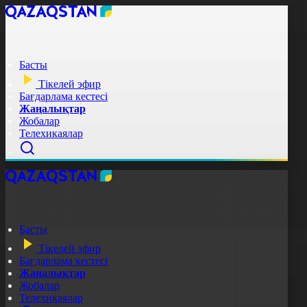
Басты
Тікелей эфир
Бағдарлама кестесі
Жаңалықтар
Жобалар
Телехикаялар
Басты
Тікелей эфир
Бағдарлама кестесі
Жаңалықтар
Жобалар
Телехикаялар