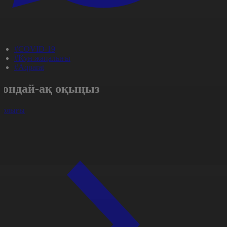
#COVID-19
#Күн жаңалығы
#Aqparat
Сондай-ақ оқыңыз
арлығы