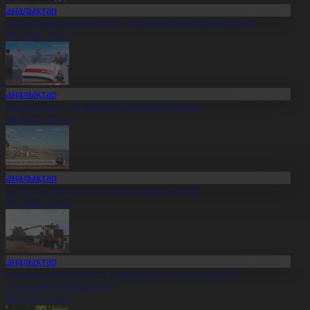
Жаңалықтар
Болашақ ойындары-2026»: 180 млн қаралым жиналды
7.08.2026, 20:15
Жаңалықтар
қкерегешың – ақ жартасқа қашалған тарих
7.08.2026, 20:14
Жаңалықтар
иыл тұзды көлдерде 6 адам қайтыс болған
7.08.2026, 20:13
Жаңалықтар
резидент солтүстіктегі тұрғындарды облыстың 90
ылдығымен құттықтады
7.08.2026, 20:11