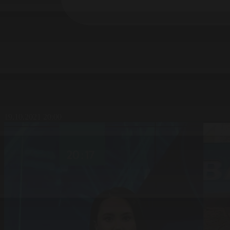
19.10.2021 20:00