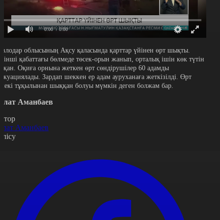
0:00
/ 0:00
авлодар облысының Ақсу қаласында қарттар үйінен өрт шықты.
есінші қабаттағы бөлмеде төсек-орын жанып, орталық ішін көк түтін
асқан. Оқиға орнына жеткен өрт сөндірушілер 60 адамды
вакуациялады. Зардап шеккен ер адам ауруханаға жеткізілді. Өрт
емекі тұқылынан шыққан болуы мүмкін деген болжам бар.
олат Аманбаев
втор
олат Аманбаев
өлісу