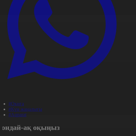
#Оқиға
#Күн жаңалығы
#Aqparat
Сондай-ақ оқыңыз