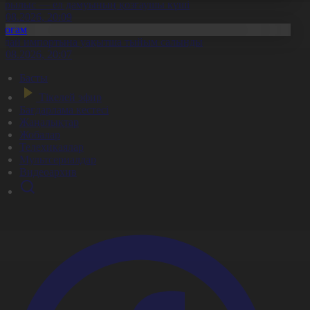
ұрылыс — ел дамуының қозғаушы күші
8.08.2026, 20:09
Қоғам
идай импортына уақытша тыйым салынды
8.08.2026, 20:07
Басты
Тікелей эфир
Бағдарлама кестесі
Жаңалықтар
Жобалар
Телехикаялар
Мультсериалдар
Видеоархив