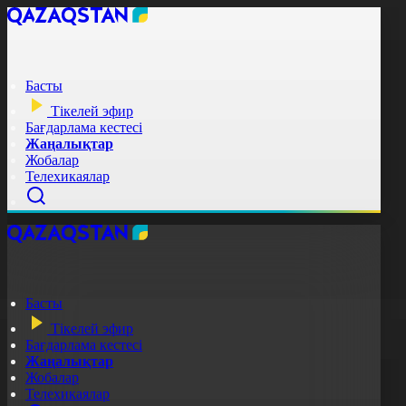
Басты
Тікелей эфир
Бағдарлама кестесі
Жаңалықтар
Жобалар
Телехикаялар
Басты
Тікелей эфир
Бағдарлама кестесі
Жаңалықтар
Жобалар
Телехикаялар