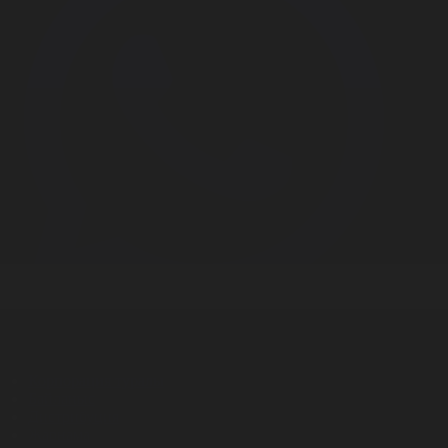
Корпорация туралы
Байланыс
Дистрибуция
Жарнама