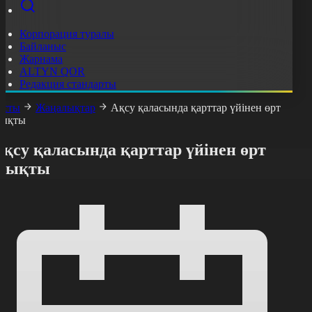
Корпорация туралы
Байланыс
Жарнама
ALTYN QOR
Редакция стандарты
асты
Жаңалықтар
Ақсу қаласында қарттар үйінен өрт
ықты
қсу қаласында қарттар үйінен өрт
шықты