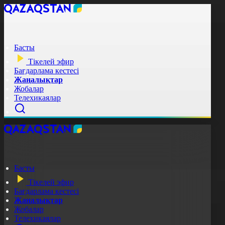
Басты
Тікелей эфир
Бағдарлама кестесі
Жаңалықтар
Жобалар
Телехикаялар
Басты
Тікелей эфир
Бағдарлама кестесі
Жаңалықтар
Жобалар
Телехикаялар