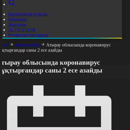
Корпорация туралы
Байланыс
Жарнама
ALTYN QOR
Редакция стандарты
асты
Жаңалықтар
Атырау облысында коронавирус
ұқтырғандар саны 2 есе азайды
Атырау облысында коронавирус
жұқтырғандар саны 2 есе азайды