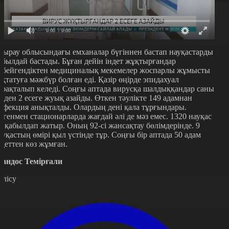
0:00
/ 0:00
тырау облысындағы емханалар бүгіннен бастап науқастарды
абылдай бастады. Бұған дейін індет жұқтырғандар
өбейгендіктен медициналық мекемелер жоспарлы жұмысты
оқтатуға мәжбүр болған еді. Қазір өңірде эпидахуал
ұрақталып келеді. Соңғы аптада вирусқа шалдыққандар саны
ірден 2 есеге жуық азайды. Өткен тәулікте 149 адамнан
нфекция анықталды. Олардың дені қала тұрғындары.
егенмен стационарларда жағдай әлі де мәз емес. 1320 науқас
м қабылдап жатыр. Оның 92-сі жансақтау бөлімдерінде. 9
ауқастың өмірі қыл үстінде тұр. Соңғы бір аптада 50 адам
ндеттен көз жұмған.
андос Темірғали
өлісу