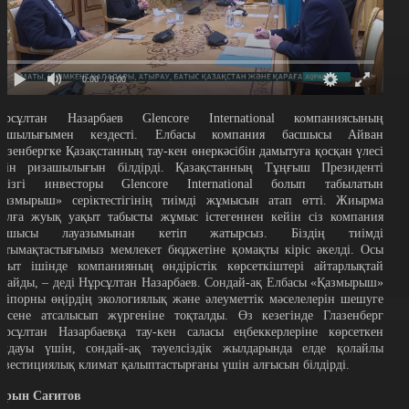
0:00
/ 0:00
ұрсұлтан Назарбаев Glencore International компаниясының
асшылығымен кездесті. Елбасы компания басшысы Айван
лазенбергке Қазақстанның тау-кен өнеркәсібін дамытуға қосқан үлесі
шін ризашылығын білдірді. Қазақстанның Тұңғыш Президенті
егізгі инвесторы Glencore International болып табылатын
Қазмырыш» серіктестігінің тиімді жұмысын атап өтті. Жиырма
ылға жуық уақыт табысты жұмыс істегеннен кейін сіз компания
асшысы лауазымынан кетіп жатырсыз. Біздің тиімді
нтымақтастығымыз мемлекет бюджетіне қомақты кіріс әкелді. Осы
ақыт ішінде компанияның өндірістік көрсеткіштері айтарлықтай
лғайды, – деді Нұрсұлтан Назарбаев. Сондай-ақ Елбасы «Қазмырыш»
әсіпорны өңірдің экологиялық және әлеуметтік мәселелерін шешуге
елсене атсалысып жүргеніне тоқталды. Өз кезегінде Глазенберг
ұрсұлтан Назарбаевқа тау-кен саласы еңбеккерлеріне көрсеткен
олдауы үшін, сондай-ақ тәуелсіздік жылдарында елде қолайлы
нвестициялық климат қалыптастырғаны үшін алғысын білдірді.
арын Сағитов