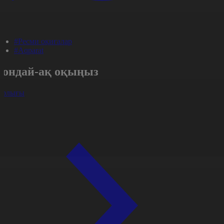
#Ресми оқиғалар
#Aqparat
Сондай-ақ оқыңыз
арлығы