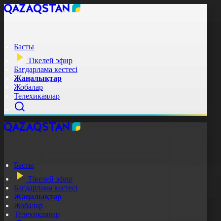
Басты
Тікелей эфир
Бағдарлама кестесі
Жаңалықтар
Жобалар
Телехикаялар
Басты
Тікелей эфир
Бағдарлама кестесі
Жаңалықтар
Жобалар
Телехикаялар