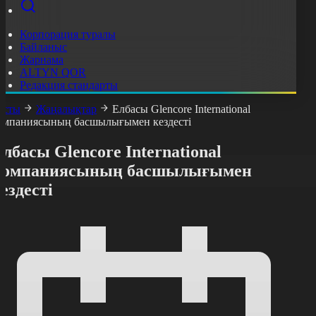
Корпорация туралы
Байланыс
Жарнама
ALTYN QOR
Редакция стандарты
асты
Жаңалықтар
Елбасы Glencore International
омпаниясының басшылығымен кездесті
лбасы Glencore International
компаниясының басшылығымен
ездесті