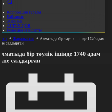
Корпорация туралы
Байланыс
Жарнама
ALTYN QOR
Редакция стандарты
асты
Жаңалықтар
Алматыда бір тәулік ішінде 1740 адам
кпе салдырған
лматыда бір тәулік ішінде 1740 адам
екпе салдырған