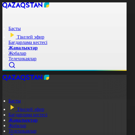
Басты
Тікелей эфир
Бағдарлама кестесі
Жаңалықтар
Жобалар
Телехикаялар
Басты
Тікелей эфир
Бағдарлама кестесі
Жаңалықтар
Жобалар
Телехикаялар