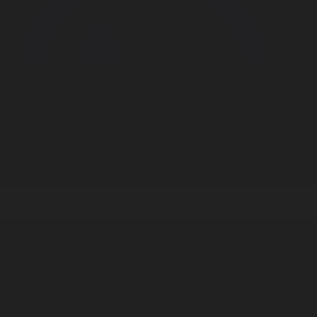
Корпорация туралы
Байланыс
Дистрибуция
Жарнама