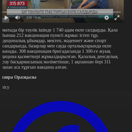
0:00
/ 0:00
лматыда бір тәулік ішінде 1 740 адам екпе салдырды. Қала
ойынша 212 вакцинация пункті жұмыс істеп тұр.
едициналық ұйымдар, мектеп, мәдениет және спорт
ысандарында, базарлар мен сауда орталықтарында екпе
алынады. 308 вакцинация бригадасында 1 300-ге жуық
едицина қызметкері жұмылдырылған. Қалалық денсаулық
ақтау басқармасының мәліметінше, 1 ақпаннан бері 311
ыңнан аса тұрғын вакцина алған.
азира Оразқызы
өлісу