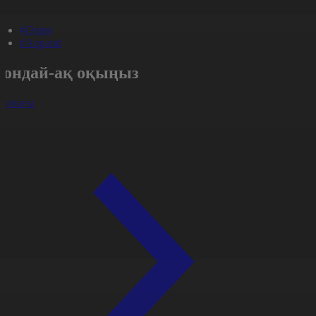
#Әлем
#Aqparat
Сондай-ақ оқыңыз
арлығы