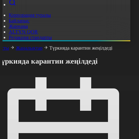
Корпорация туралы
Байланыс
Жарнама
ALTYN QOR
Редакция стандарты
асты
Жаңалықтар
Түркияда карантин жеңілдеді
Түркияда карантин жеңілдеді