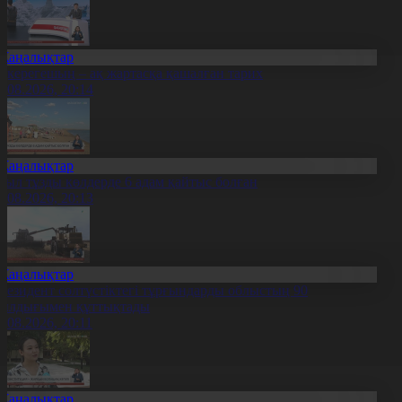
Жаңалықтар
қкерегешың – ақ жартасқа қашалған тарих
7.08.2026, 20:14
Жаңалықтар
иыл тұзды көлдерде 6 адам қайтыс болған
7.08.2026, 20:13
Жаңалықтар
резидент солтүстіктегі тұрғындарды облыстың 90
ылдығымен құттықтады
7.08.2026, 20:11
Жаңалықтар