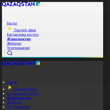
Басты
Тікелей эфир
Бағдарлама кестесі
Жаңалықтар
Жобалар
Телехикаялар
Басты
Тікелей эфир
Бағдарлама кестесі
Жаңалықтар
Жобалар
Телехикаялар