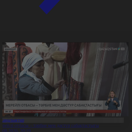
Жаңалықтар
ерейлі отбасы – тәрбие мен дәстүр сабақтастығы
7.08.2026, 20:19