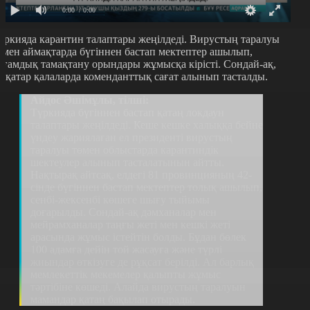
0:00
/ 0:00
үркияда карантин талаптары жеңілдеді. Вирустың таралуы
өмен аймақтарда бүгіннен бастап мектептер ашылып,
оғамдық тамақтану орындары жұмысқа кірісті. Сондай-ақ,
ірқатар қалаларда коменданттық сағат алынып тасталды.
Айдос Әшімұлы, тілші:
Түркияда бүгіннен бастап қатаң локдаун
талаптары жеңілдеді. Кеше кешке халыққа бейне
үндеу жариялаған ел президенті вирустың
таралуы төмен облыстарда карантиндік
шектеулер алынып тасталатынын айтты.
Нақтырақ айтсақ, елдегі 81 провинцияның 42-
сінде бүгіннен бастап мектептер толық ашылып,
сенбі-жексенбі көшеге шығу тыйымы
доғарылды. Сондай-ақ дәмханалар мен
мейрамханалар таңғы жеті мен кешкі жеті
арасында жұмыс істейтін болды. Бұдан бөлек
100 адамға дейін той жасауға және түрлі
жиындар өткізуге де рұқсат берілді. Ал барлық
мемлекеттік мекемелер қалыпты жұмыс
тәртібіне көшеді. Алайда вирустың таралуын
мамандар қатаң бақылап отырады.