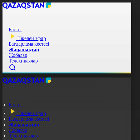
Басты
Тікелей эфир
Бағдарлама кестесі
Жаңалықтар
Жобалар
Телехикаялар
Басты
Тікелей эфир
Бағдарлама кестесі
Жаңалықтар
Жобалар
Телехикаялар