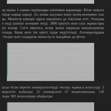
директоры жазаланды.
елер жылы 1-сынып оқушылары әліппемен қауышады. Кітап кирилл
арпінде жарық көреді. Ал латын жазуына көшу кезең-кезеңімен іске
сады. Министр ковидке қарсы вакцинаға да тоқталып өтті. Отандық
кпе енді үшінші кезеңнен өтеді. 3000 еріктіге екпе салу жұмыстары
үріп жатыр. Сәтті аяқталса, келер жылы наурызда вакцинациялау
асталады. Бірақ екпе тек ерікті түрде жүргізіледі. Алғашқылардың
ірі болып екпе салдырған министр өз жағдайын да айтты.
Асхат Аймағамбетов, ҚР Білім және ғылым
министрі:
-Ешқандай дене қызуы, басқа да қиындықтар болған
жоқ. Иммунитет бойынша тиісті антиденелер пайда
болды. Оны мен Алматыға барып, зерттеу болып
жатқан зертханаға қанымды тапсырғанда көзіміз жетті.
Бірақ, дегенмен, осындай иммунитет пайда болса да,
қазіргі уақытта да біз санитарлық талаптарды
бұзбауымыз керек .
апасыз білім беретін университеттерді тексеру жұмысы жалғасуда. 5
ниверситет жабылды. 25 университет 67 лицензиясынан, 130
олледж 300 лицензиядан айырылды.
Раушан Сайлауқызы, тілші:
-Келер жылы 9-11 сынып оқушыларын мемлекеттік