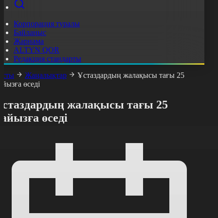
Корпорация туралы
Байланыс
Жарнама
ALTYN QOR
Редакция стандарты
асты
Жаңалықтар
Ұстаздардың жалақысы тағы 25
айызға өседі
Ұстаздардың жалақысы тағы 25
айызға өседі