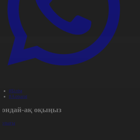
#Білім
#Aqparat
Сондай-ақ оқыңыз
арлығы