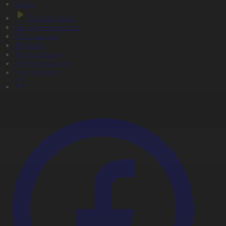
Басты
Тікелей эфир
Бағдарлама кестесі
Жаңалықтар
Жобалар
Телехикаялар
Мультсериалдар
Видеоархив