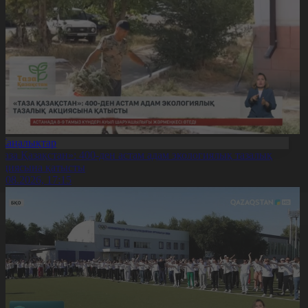
Жаңалықтар
Таза Қазақстан»: 400-ден астам адам экологиялық тазалық
кциясына қатысты
7.08.2026, 17:15