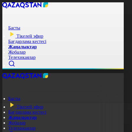
Басты
Тікелей эфир
Бағдарлама кестесі
Жаңалықтар
Жобалар
Телехикаялар
Басты
Тікелей эфир
Бағдарлама кестесі
Жаңалықтар
Жобалар
Телехикаялар