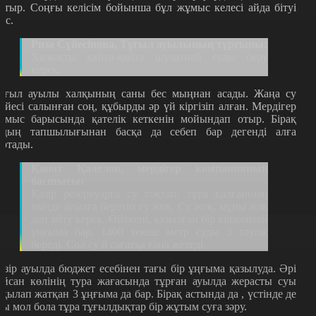
атыр. Соңғы келісім бойынша бұл жұмыс келесі айда бітуі
иіс.
Риза Сүйесінова, Тұғыл ауылының тұрғыны:
Халықты қайта-қайта шулатпай суды беру
керек.
ұғыл ауылы халқының саны бес мыңнан асады. Жаңа су
үйесі салынған соң, құбырды әр үй кіргізіп алған. Мердігер
ұмыс барысында қателік кеткенін мойындап отыр. Бірақ
удың тапшылығынан басқа да себеп бар дегенді алға
артады.
Қанат Қалелов, мердігер компанияның
басшысы:
Қазір резервуарға су тоқтап, тұра қалғанның
өзінде ауылға беретін су жоқ. Су жоқ, мұны жоқ
деп айту керек. Өйткені, қазылған бір кішкентай
ұңғыма бар, 1400 текше метр суды 3 тәулік
береді. Сол су 8 сағатқа ғана жетеді.
азір ауылда бюджет есебінен тағы бір ұңғыма қазылуда. Әрі
айсан көлінің тура жағасында тұрған ауылда жерасты суы
тқылап жатқан 3 ұңғыма да бар. Бірақ астында да , үстінде де
уы мол бола тұра тұғылдықтар бір жұтым суға зәру.