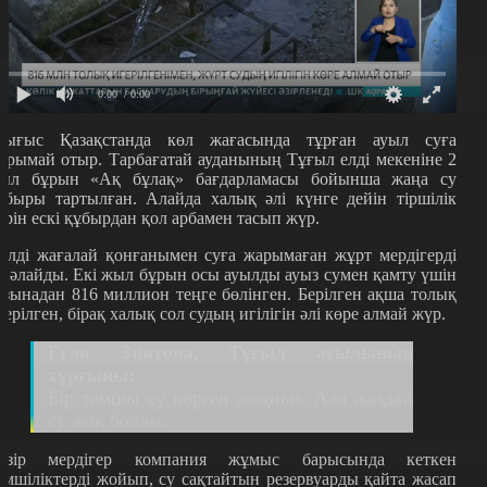
0:00
/ 0:00
ығыс Қазақстанда көл жағасында тұрған ауыл суға
арымай отыр. Тарбағатай ауданының Тұғыл елді мекеніне 2
ыл бұрын «Ақ бұлақ» бағдарламасы бойынша жаңа су
ұбыры тартылған. Алайда халық әлі күнге дейін тіршілік
әрін ескі құбырдан қол арбамен тасып жүр.
өлді жағалай қонғанымен суға жарымаған жұрт мердігерді
інәлайды. Екі жыл бұрын осы ауылды ауыз сумен қамту үшін
азынадан 816 миллион теңге бөлінген. Берілген ақша толық
герілген, бірақ халық сол судың игілігін әлі көре алмай жүр.
Гуля Зиятова, Тұғыл ауылының
тұрғыны:
Бір тамшы су көрген жоқпыз. Ала жаздай
су жоқ болды.
азір мердігер компания жұмыс барысында кеткен
емшіліктерді жойып, су сақтайтын резервуарды қайта жасап