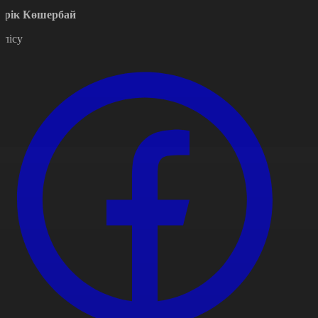
ерік Көшербай
өлісу