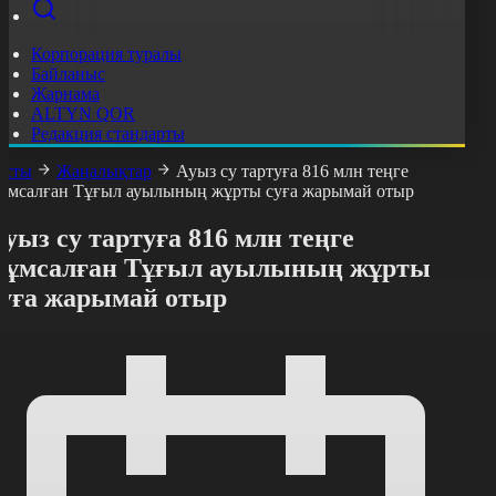
Корпорация туралы
Байланыс
Жарнама
ALTYN QOR
Редакция стандарты
асты
Жаңалықтар
Ауыз су тартуға 816 млн теңге
ұмсалған Тұғыл ауылының жұрты суға жарымай отыр
уыз су тартуға 816 млн теңге
жұмсалған Тұғыл ауылының жұрты
суға жарымай отыр