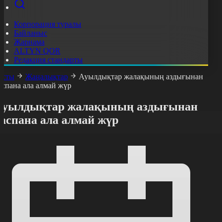
Корпорация туралы
Байланыс
Жарнама
ALTYN QOR
Редакция стандарты
асты
Жаңалықтар
Ауылдықтар жалақының аздығынан
аспана ала алмай жүр
Ауылдықтар жалақының аздығынан
аспана ала алмай жүр