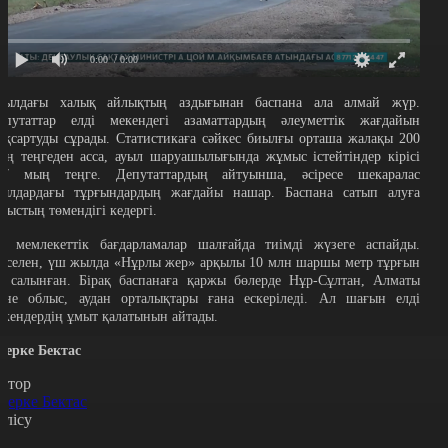
0:00
/ 0:00
уылдағы халық айлықтың аздығынан баспана ала алмай жүр.
епутаттар елді мекендегі азаматтардың әлеуметтік жағдайын
ақсартуды сұрады. Статистикаға сәйкес биылғы орташа жалақы 200
ың теңгеден асса, ауыл шаруашылығында жұмыс істейтіндер кірісі
27 мың теңге. Депутаттардың айтуынша, әсіресе шекаралас
уылдардағы тұрғындардың жағдайы нашар. Баспана сатып алуға
абыстың төмендігі кедергі.
л мемлекеттік бағдарламалар шалғайда тиімді жүзеге аспайды.
әселен, үш жылда «Нұрлы жер» арқылы 10 млн шаршы метр тұрғын
й салынған. Бірақ баспанаға қаржы бөлерде Нұр-Сұлтан, Алматы
әне облыс, аудан орталықтары ғана ескеріледі. Ал шағын елді
екендердің ұмыт қалатынын айтады.
қерке Бектас
втор
қерке Бектас
өлісу