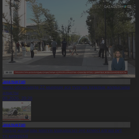
Жаңалықтар
лматы облысында 22 мыңнан аса тұрғын тазалық жұмысына
тсалысты
6.08.2026, 20:20
Жаңалықтар
станада жолаушы мінген ұшқышсыз әуе кемесі алғаш рет
уеге көтерілді