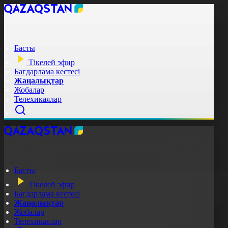
Басты
Тікелей эфир
Бағдарлама кестесі
Жаңалықтар
Жобалар
Телехикаялар
Басты
Тікелей эфир
Бағдарлама кестесі
Жаңалықтар
Жобалар
Телехикаялар