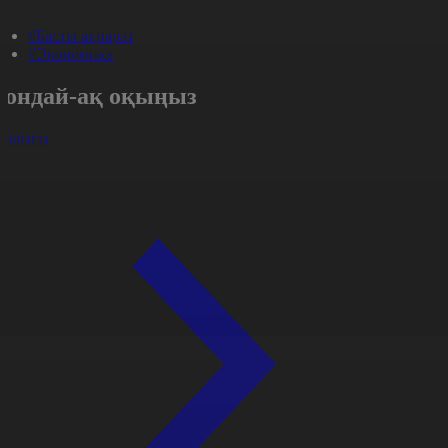
#Басты ақпарат
#Экономика
Сондай-ақ оқыңыз
арлығы