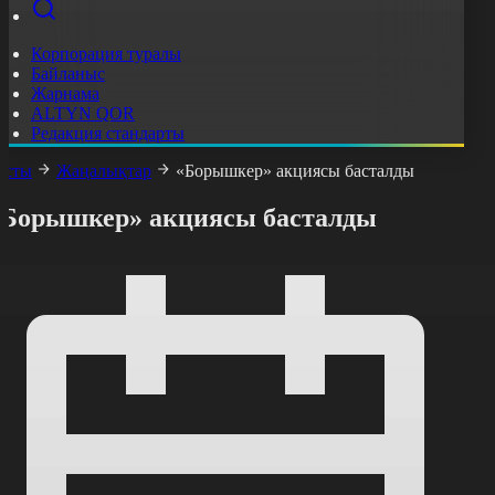
Корпорация туралы
Байланыс
Жарнама
ALTYN QOR
Редакция стандарты
асты
Жаңалықтар
«Борышкер» акциясы басталды
«Борышкер» акциясы басталды