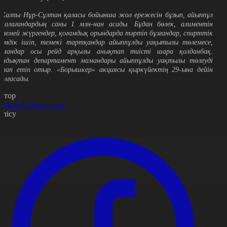
Жалпы Нұр-Сұлтан қаласы бойынша жол ережесін бұзып, айыппұл
рқалағандардың саны 1 млн-нан асады. Бұдан бөлек, алиментін
өлемей жүргендер, қоғамдық орындарда тәртіп бұзғандар, спирттік
шімдік ішіп, темекі тартқандар айыппұлды уақытылы төлемесе,
амандар осы рейд арқылы анықтап тиісті шара қолданбақ.
ондықтан департамент мамандары айыппұлды уақтылы төлеуді
алап етіп отыр. «Борышкер» акциясы қыркүйектің 29-ына дейін
алғасады.
втор
аушан Сайлауқызы
өлісу