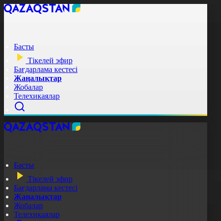
Басты
Тікелей эфир
Бағдарлама кестесі
Жаңалықтар
Жобалар
Телехикаялар
Басты
Тікелей эфир
Бағдарлама кестесі
Жаңалықтар
Жобалар
Телехикаялар