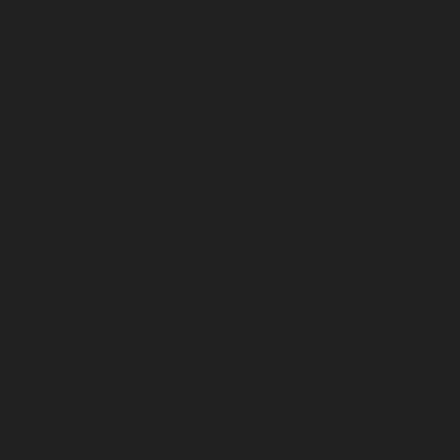
Корпорация туралы
Байланыс
Дистрибуция
Жарнама