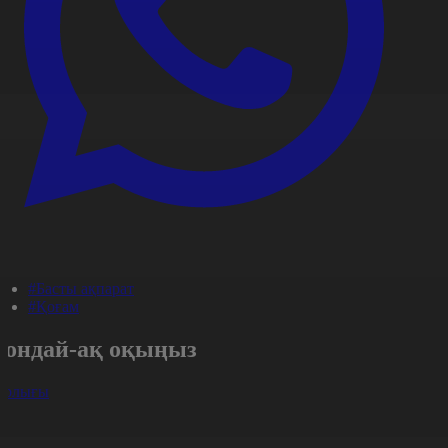
#Басты ақпарат
#Қоғам
Сондай-ақ оқыңыз
арлығы