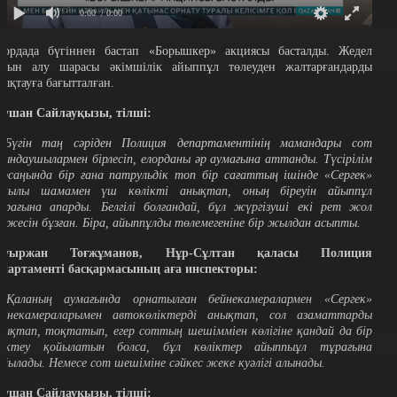
0:00
/ 0:00
лордада бүгіннен бастап «Борышкер» акциясы басталды. Жедел
лдын алу шарасы әкімшілік айыппұл төлеуден жалтарғандарды
нықтауға бағытталған.
аушан Сайлауқызы, тілші:
 Бүгін таң сәріден Полиция департаментінің мамандары сот
рындаушылармен бірлесіп, елорданы әр аумағына аттанды. Түсірілім
арсаңында бір ғана патрульдік топ бір сағаттың ішінде «Сергек»
рқылы шамамен үш көлікті анықтап, оның біреуін айыппұл
ұрағына апарды. Белгілі болғандай, бұл жүргізуші екі рет жол
режесін бұзған. Біра, айыппұлды төлемегеніне бір жылдан асыпты.
ауыржан Тоғжұманов, Нұр-Сұлтан қаласы Полиция
епартаменті басқармасының аға инспекторы:
Қаланың аумағында орнатылған бейнекамералармен «Сергек»
ейнекамераларымен автокөліктерді анықтап, сол азаматтарды
нықтап, тоқтатып, егер соттың шешімміен көлігіне қандай да бір
ектеу қойылатын болса, бұл көліктер айыппыұл тұрағына
ойылады. Немесе сот шешіміне сәйкес жеке куәлігі алынады.
аушан Сайлауқызы, тілші: