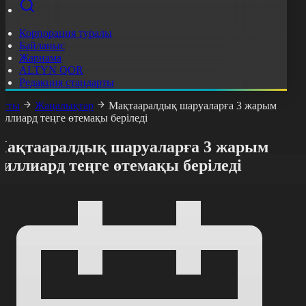
Корпорация туралы
Байланыс
Жарнама
ALTYN QOR
Редакция стандарты
асты
Жаңалықтар
Мақтааралдық шаруаларға 3 жарым
иллиард теңге өтемақы беріледі
Мақтааралдық шаруаларға 3 жарым
иллиард теңге өтемақы беріледі