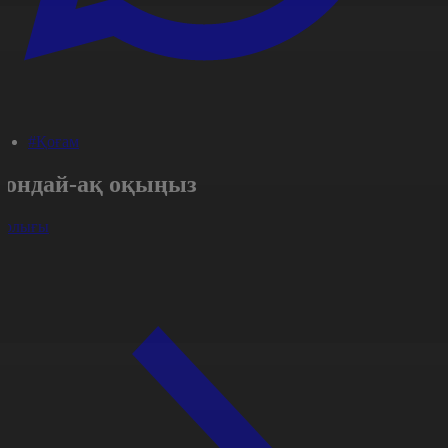
#Қоғам
Сондай-ақ оқыңыз
арлығы