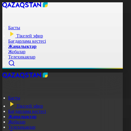
Басты
Тікелей эфир
Бағдарлама кестесі
Жаңалықтар
Жобалар
Телехикаялар
Басты
Тікелей эфир
Бағдарлама кестесі
Жаңалықтар
Жобалар
Телехикаялар