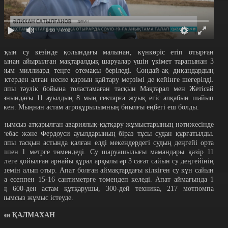
0:00
/ 0:00
асқын су кезінде қолындағы малынан, күнкөріс етіп отырған
арынан айырылған мақтаралдық шаруалар үшін үкімет тарапынан 3
арым миллиард теңге өтемақы беріледі. Сондай-ақ диқандардың
анктерден алған несие қарзын қайтару мерзімі де кейінге шегерілді.
алпы тәулік бойына толастамаған тасқын Мақтарал мен Жетісай
уданындағы 11 ауылдың 8 мың гектарға жуық егіс алқабын шайып
еткен. Мыңнан астам агроқұрылымның биылғы еңбегі еш болды.
ынымсыз атқарылған авариялық-құтқару жұмыстарының нәтижесінде
ргебас және Фердоуси ауылдарының біраз тұсы судан құрғатылды.
алпы тасқын астында қалған елді мекендердегі судың деңгейі орта
сеппен 1 метрге төмендеді. Су шаруашылығы мамандары қазір 11
үктеге қойылған арнайы құрал арқылы әр 3 сағат сайын су деңгейінің
лшемін алып отыр. Апат болған аймақтардағы кілкіген су күн сайын
рта есеппен 15-16 сантиметрге төмендеп келеді. Апат аймағында 1
ың 600-ден астам құтқарушы, 300-дей техника, 217 мотпомпа
ынымсыз жұмыс істеуде.
ани ҚАЛМАХАН