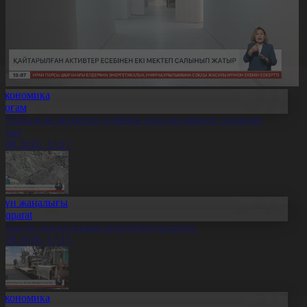
Экономика
Қоғам
айтарылған активтер есебінен тағы екі мектеп салынып
атыр
7.08.2026, 13:17
Күн жаңалығы
Aqparat
лтынды заңсыз қазып жүргендер ұсталды
7.08.2026, 13:15
Экономика