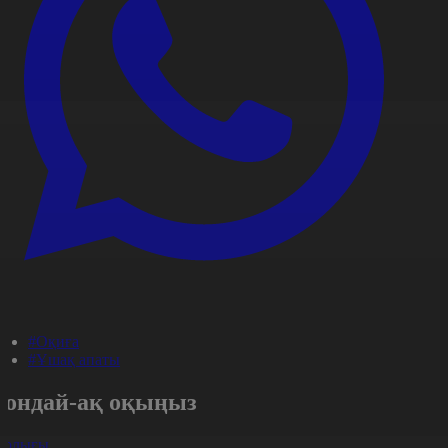
#Оқиға
#Ұшақ апаты
Сондай-ақ оқыңыз
арлығы