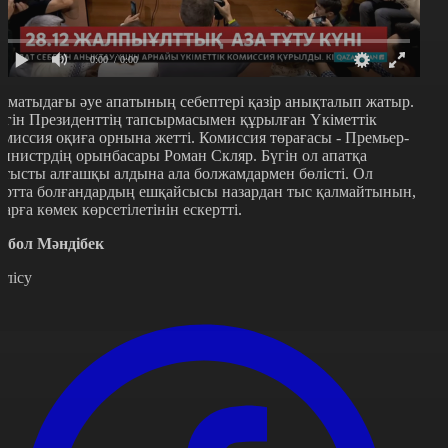
0:00
/ 0:00
лматыдағы әуе апатының себептері қазір анықталып жатыр.
үгін Президенттің тапсырмасымен құрылған Үкіметтік
омиссия оқиға орнына жетті. Комиссия төрағасы - Премьер-
инистрдің орынбасары Роман Скляр. Бүгін ол апатқа
атысты алғашқы алдына ала болжамдармен бөлісті. Ол
ортта болғандардың ешқайсысы назардан тыс қалмайтынын,
ларға көмек көрсетілетінін ескертті.
рбол Мәндібек
өлісу