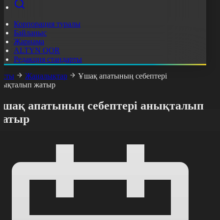
Корпорация туралы
Байланыс
Жарнама
ALTYN QOR
Редакция стандарты
асты
Жаңалықтар
Ұшақ апатының себептері
нықталып жатыр
Ұшақ апатының себептері анықталып
жатыр