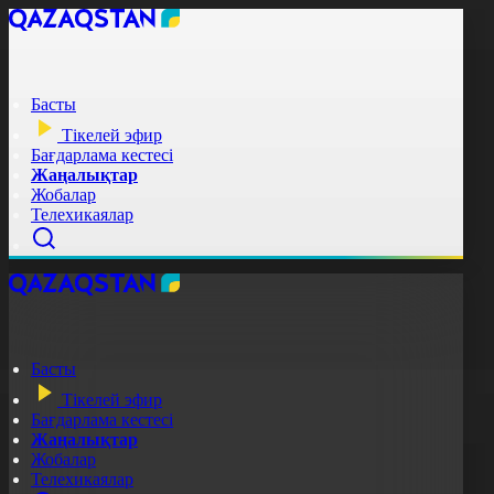
Басты
Тікелей эфир
Бағдарлама кестесі
Жаңалықтар
Жобалар
Телехикаялар
Басты
Тікелей эфир
Бағдарлама кестесі
Жаңалықтар
Жобалар
Телехикаялар