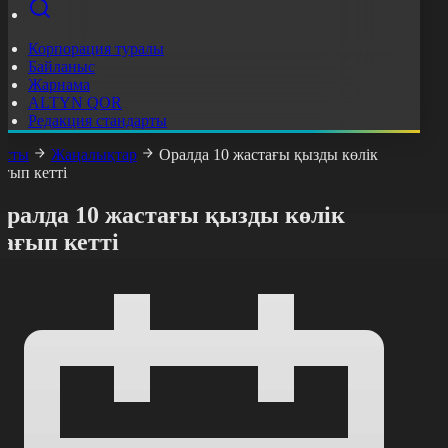
Корпорация туралы
Байланыс
Жарнама
ALTYN QOR
Редакция стандарты
асты
Жаңалықтар
Оралда 10 жастағы қызды көлік
ағып кетті
Оралда 10 жастағы қызды көлік
ағып кетті