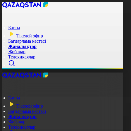
Басты
Тікелей эфир
Бағдарлама кестесі
Жаңалықтар
Жобалар
Телехикаялар
Басты
Тікелей эфир
Бағдарлама кестесі
Жаңалықтар
Жобалар
Телехикаялар