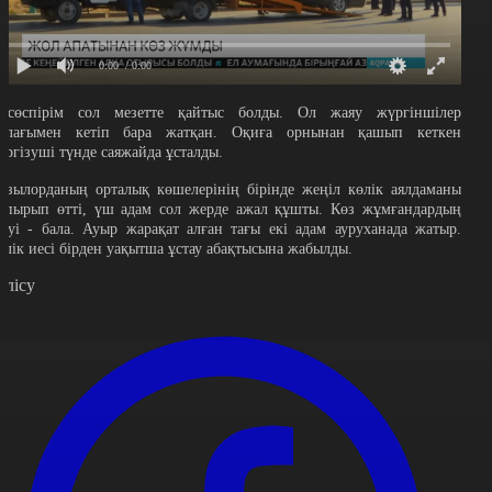
0:00
/ 0:00
асөспірім сол мезетте қайтыс болды. Ол жаяу жүргіншілер
олағымен кетіп бара жатқан. Оқиға орнынан қашып кеткен
үргізуші түнде саяжайда ұсталды.
ызылорданың орталық көшелерінің бірінде жеңіл көлік аялдаманы
апырып өтті, үш адам сол жерде ажал құшты. Көз жұмғандардың
кеуі - бала. Ауыр жарақат алған тағы екі адам ауруханада жатыр.
өлік иесі бірден уақытша ұстау абақтысына жабылды.
өлісу