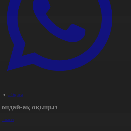
#Оқиға
Сондай-ақ оқыңыз
арлығы