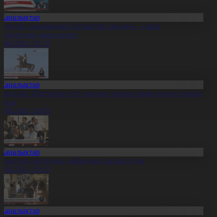
Жаңалықтар
етелдік сарапшылар: Құрылтай сайлауы – саяси
аңғырудың жаңа кезеңі
6.08.2026, 20:12
Жаңалықтар
ұрылтай: Партиялар үгіт-насихат жұмыстарын жалғастырып
атыр
6.08.2026, 20:05
Жаңалықтар
ұрылтай сайлауына дайындық пысықталды
6.08.2026, 20:02
Жаңалықтар