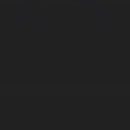
Корпорация туралы
Байланыс
Дистрибуция