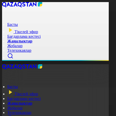
Басты
Тікелей эфир
Бағдарлама кестесі
Жаңалықтар
Жобалар
Телехикаялар
Басты
Тікелей эфир
Бағдарлама кестесі
Жаңалықтар
Жобалар
Телехикаялар