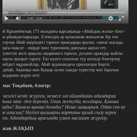
0:00
/ 0:00
бай Құнанбевтың 175 жылдығы қарсаңында «Абайдың жолы» блог-
уры ұйымдастырылды. Еліміздің әр қаласынан жиналған бір топ
логерлер Абай өңіріндегі тарихи орындарды аралап, саяхат жасады.
ндағы мақсат - өңірде ішкі туризмнің дамуына ықпал ету.
леуметтік желі арқылы оқырманға тарихи, рухани орындар жайлы
ызықты ақпарат тарату. Екі күнге созылған тур кезінде блогерлер
емейдегі мұражайлар, Абай ауданындағы орналасқан Бөрілі,
идебай, Ақшоқы мен Қоңыр әулие сынды туристер жиі баратын
рындармен жүріп өтті
лмас Тоқабаев, блогер:
із келгісі келіп жүрген, немесе әлі ойланбаған адамдарға
лдына міне -деп береміз. Оған жетудің жолдары. Қанша
олады? Бағасы қанша болады? Неше шақырым. Одан сен не
өре аласың? Негізгі қызықты картаны қалай сызу керек
еген. Адамдардың арасында үлкен насихат жүргізу.
ржан ЖАҚЫП