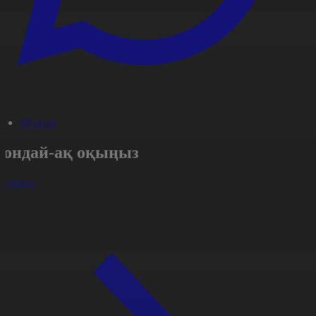
#Қоғам
Сондай-ақ оқыңыз
арлығы