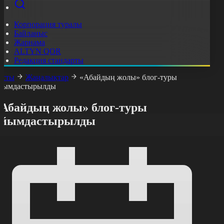
Корпорация туралы
Байланыс
Жарнама
ALTYN QOR
Редакция стандарты
асты
Жаңалықтар
«Абайдың жолы» блог-туры
йымдастырылды
«Абайдың жолы» блог-туры
ұйымдастырылды