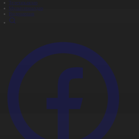
Телехикаялар
Мультсериалдар
Видеоархив