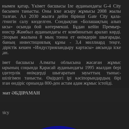
онымен қатар, Үкімет басшысы Іле ауданындағы G-4 City
обасымен танысты. Оны іске асыру жұмысы 2008 жылы
асталған. Ал 2030 жылға дейін бірінші Gate City қала-
путнигін салу көзделген. Сондықтан «Болашақтың алып
аласы» осында бой көтермекші. Бұдан кейін Премьер-
инистр Жамбыл ауданындағы ет комбинатын аралап көрді.
әсіпорын жылына 8 мың тонна ет өнімдерін шығарады.
обаның инвестициялық құны - 3,4 миллиард теңге.
ндірістік кешен «Индустрияландыру картасы» аясында іске
сқан.
кімет басшысы Алматы облысына жасаған жұмыс
апарының соңында Қарасай ауданындағы 1995 жылдан бері
ондитерлік өнімдерді шығаратын зауыттың тыныс-
іршілігімен танысты. Өңірдегі ірі кәсіпорындардың бірі
олған өндіріс орнында 800-ден астам адам жұмыс істейді.
лмат ӘБДІРАМАН
өлісу