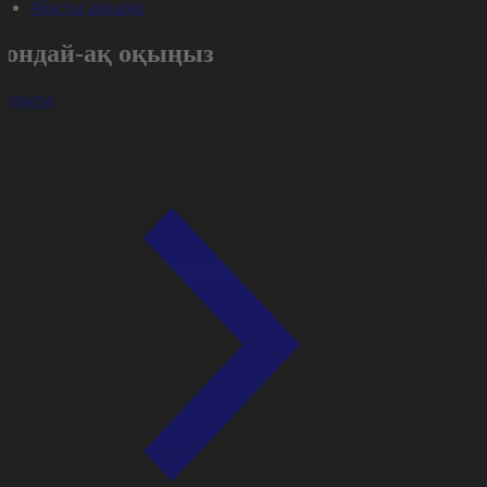
#Басты ақпарат
Сондай-ақ оқыңыз
арлығы