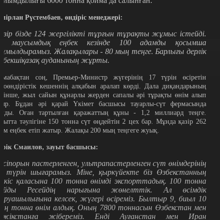
ыйымдылығы 6000 тонна қойма да салынған.
емірлан Рүстембаев, өндіріс менеджері:
азір бізде 124 жергілікті тұрғын тұрақты жұмыс істейді.
л маусымдық еңбек кезінде 100 адамды қосымша
ұмылдырамыз. Жалақылары - 80 мың теңге. Барлығы дерлік
ңбекшіқазақ ауданының жұрты.
лмабақтан соң, Премьер-Министр жүгерінің 17 түрін өсіретін
гроөндірістік кешеннің алқабын аралап көрді. Дала диқандарының
өзінше, жыл сайын құнарлы жерден сапалы әрі тұрақты өнім алып
тыр. Бұдан әрі қарай Үкімет басшысы тауарлы-сүт фермасында
олды. Оған тартылған қаражаттың құны - 1,2 миллиард теңге.
ауытта тәулігіне 150 тонна сүт өңдейтін 2 цех бар. Мұнда қазір 262
дам еңбек етіп жатыр. Жалақы 200 мың теңгеге жуық.
ерік Смаилов, зауыт басшысы:
әсіпорын пастерленген, ультрапастерленген сүт өнімдерінің
3 түрін шығарамыз. Міне, қыркүйекте біз Өзбекстанның
үкіс қаласына 100 тонна өнімді экспорттадық. 100 тонна
айды Ресейдің нарығына жөнелттік. Ал өсімдік
аруашылығына келсек, жүгері өсіреміз. Былтыр 9, биыл 10
ың тонна өнім алдық. Оның 7800 тоннасын Өзбекстан мен
әжікстанға жібереміз. Енді Ауғанстан мен Иран