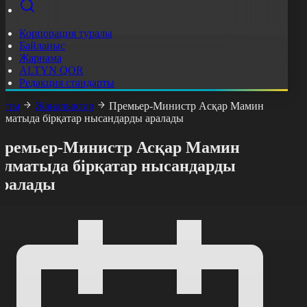
Корпорация туралы
Байланыс
Жарнама
ALTYN QOR
Редакция стандарты
асты
Жаңалықтар
Премьер-Министр Асқар Мамин
лматыда бірқатар нысандарды аралады
Премьер-Министр Асқар Мамин
Алматыда бірқатар нысандарды
аралады