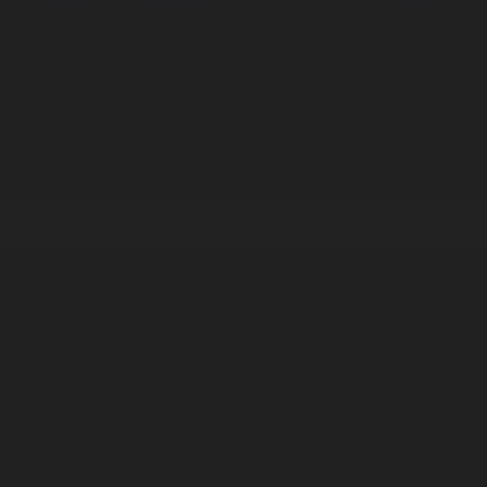
Корпорация туралы
Байланыс
Дистрибуция
Жарнама
Редакция стандарты