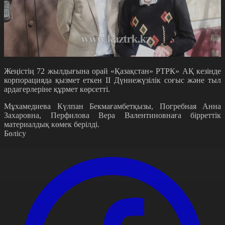
Жеңістің 72 жылдығына орай «Қазақстан» РТРК» АҚ кезінде
корпорацияда қызмет еткен II Дүниежүзілік соғыс және тыл
ардагерлеріне құрмет көрсетті.
Мұхамедиева Күлпан Бекмағамбетқызы, Погребная Анна
Захаровна, Перфилова Вера Валентиновнаға бірреттік
материалдық көмек берілді.
Бөлісу