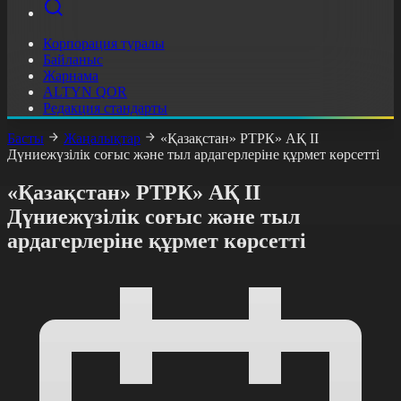
Корпорация туралы
Байланыс
Жарнама
ALTYN QOR
Редакция стандарты
Басты
Жаңалықтар
«Қазақстан» РТРК» АҚ II
Дүниежүзілік соғыс және тыл ардагерлеріне құрмет көрсетті
«Қазақстан» РТРК» АҚ II
Дүниежүзілік соғыс және тыл
ардагерлеріне құрмет көрсетті