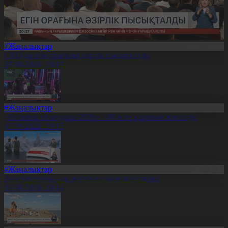
#Жаңалықтар
СҚО-да егін орағына әзірлік пысықталды
07.08.2026, 20:17
#Жаңалықтар
«Болашақ ойындары-2026»: 180 млн қаралым жиналды
07.08.2026, 20:15
#Жаңалықтар
Ақкерегешың – ақ жартасқа қашалған тарих
07.08.2026, 20:14