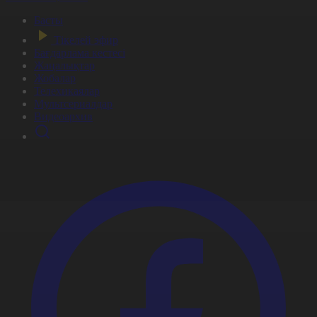
Басты
Тікелей эфир
Бағдарлама кестесі
Жаңалықтар
Жобалар
Телехикаялар
Мультсериалдар
Видеоархив