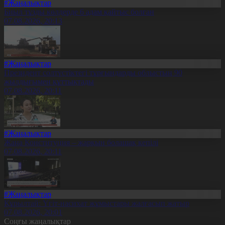
#Жаңалықтар
Биыл тұзды көлдерде 6 адам қайтыс болған
07.08.2026, 20:13
#Жаңалықтар
Президент солтүстіктегі тұрғындарды облыстың 90
жылдығымен құттықтады
07.08.2026, 20:11
#Жаңалықтар
Жаңа Конституция – жарқын болашақ кепілі
07.08.2026, 20:11
#Жаңалықтар
Құрылтай: Үгіт-насихат жұмыстары жалғасып жатыр
07.08.2026, 20:01
Соңғы жаңалықтар