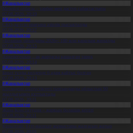
#Жаңалықтар
Мерейлі отбасы – тәрбие мен дәстүр сабақтастығы
07.08.2026, 20:19
#Жаңалықтар
СҚО-да егін орағына әзірлік пысықталды
07.08.2026, 20:17
#Жаңалықтар
«Болашақ ойындары-2026»: 180 млн қаралым жиналды
07.08.2026, 20:15
#Жаңалықтар
Ақкерегешың – ақ жартасқа қашалған тарих
07.08.2026, 20:14
#Жаңалықтар
Биыл тұзды көлдерде 6 адам қайтыс болған
07.08.2026, 20:13
#Жаңалықтар
Президент солтүстіктегі тұрғындарды облыстың 90
жылдығымен құттықтады
07.08.2026, 20:11
#Жаңалықтар
Жаңа Конституция – жарқын болашақ кепілі
07.08.2026, 20:11
#Жаңалықтар
Құрылтай: Үгіт-насихат жұмыстары жалғасып жатыр
07.08.2026, 20:01