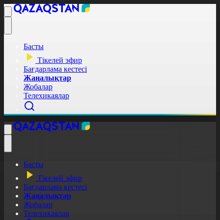
Басты
Тікелей эфир
Бағдарлама кестесі
Жаңалықтар
Жобалар
Телехикаялар
Басты
Тікелей эфир
Бағдарлама кестесі
Жаңалықтар
Жобалар
Телехикаялар