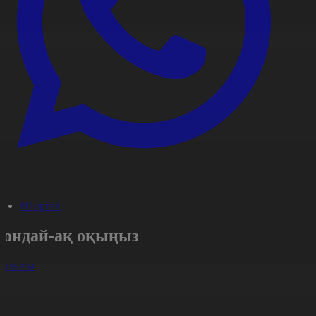
#Портал
Сондай-ақ оқыңыз
арлығы