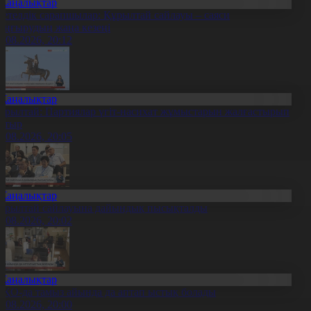
Жаңалықтар
етелдік сарапшылар: Құрылтай сайлауы – саяси
аңғырудың жаңа кезеңі
6.08.2026, 20:12
Жаңалықтар
ұрылтай: Партиялар үгіт-насихат жұмыстарын жалғастырып
атыр
6.08.2026, 20:05
Жаңалықтар
ұрылтай сайлауына дайындық пысықталды
6.08.2026, 20:02
Жаңалықтар
ҚО-да тамыз айында да аптап ыстық болады
6.08.2026, 20:00