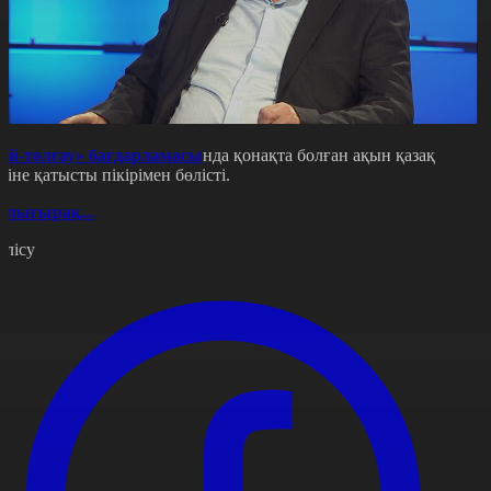
Ой-толғау» бағдарламасы
нда қонақта болған ақын қазақ
іліне қатысты пікірімен бөлісті.
олығырақ...
өлісу