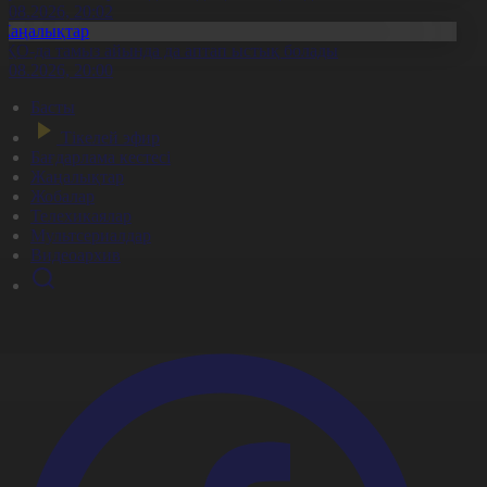
6.08.2026, 20:02
Жаңалықтар
ҚО-да тамыз айында да аптап ыстық болады
6.08.2026, 20:00
Басты
Тікелей эфир
Бағдарлама кестесі
Жаңалықтар
Жобалар
Телехикаялар
Мультсериалдар
Видеоархив