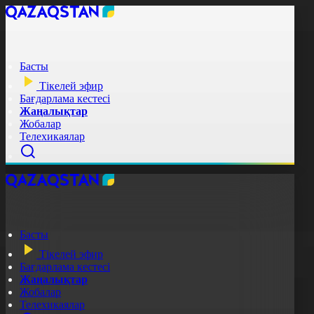
Басты
Тікелей эфир
Бағдарлама кестесі
Жаңалықтар
Жобалар
Телехикаялар
Басты
Тікелей эфир
Бағдарлама кестесі
Жаңалықтар
Жобалар
Телехикаялар