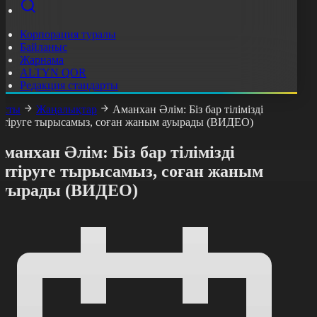
Корпорация туралы
Байланыс
Жарнама
ALTYN QOR
Редакция стандарты
асты
Жаңалықтар
Аманхан Әлім: Біз бар тілімізді
лтіруге тырысамыз, соған жаным ауырады (ВИДЕО)
манхан Әлім: Біз бар тілімізді
өлтіруге тырысамыз, соған жаным
ауырады (ВИДЕО)