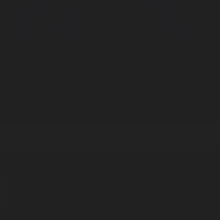
Корпорация туралы
Байланыс
Дистрибуция
Жарнама
Редакция стандарты