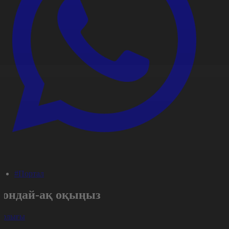
#Портал
Сондай-ақ оқыңыз
арлығы