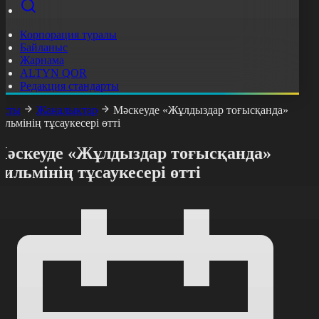
Корпорация туралы
Байланыс
Жарнама
ALTYN QOR
Редакция стандарты
асты
Жаңалықтар
Мәскеуде «Жұлдыздар тоғысқанда»
ильмінің тұсаукесері өтті
Мәскеуде «Жұлдыздар тоғысқанда»
ильмінің тұсаукесері өтті