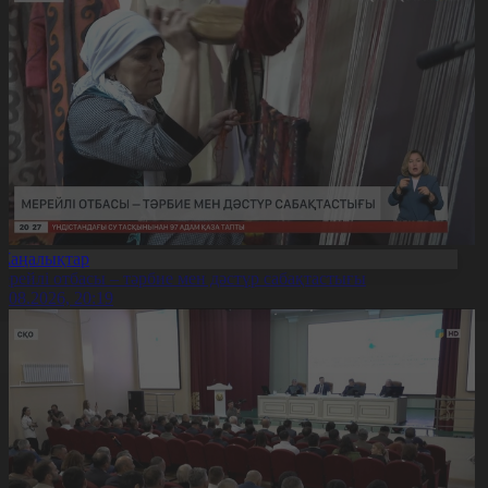
Жаңалықтар
ерейлі отбасы – тәрбие мен дәстүр сабақтастығы
7.08.2026, 20:19