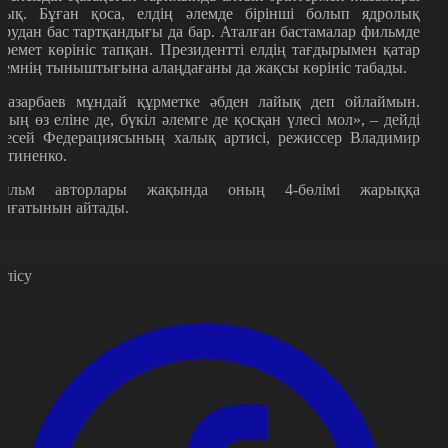
нық. Бұған қоса, елдің әлемде бірінші болып ядролық
арудан бас тартқандығы да бар. Аталған бастамалар фильмде
еремет көрініс тапқан. Президентті елдің тағдырымен қатар
лемнің тыныштығына алаңдағаны да жақсы көрініс табады.
Назарбаев мұндай құрметке әбден лайық деп ойлаймын.
ның өз еліне де, бүкіл әлемге де қосқан үлесі мол», – дейді
есей Федерациясының халық артисі, режиссер Владимир
отиненко.
ильм авторлары жақында оның 4-бөлімі жарыққа
ығатынын айтады.
өлісу