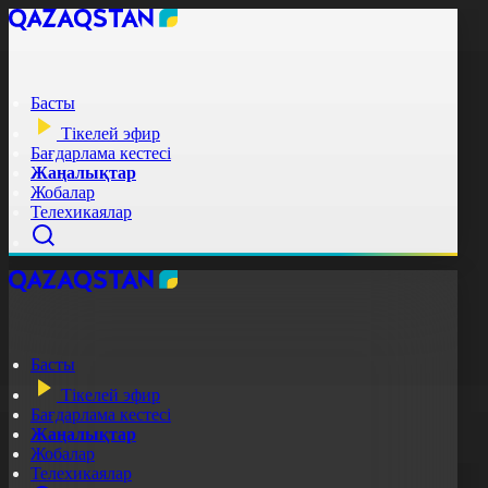
Басты
Тікелей эфир
Бағдарлама кестесі
Жаңалықтар
Жобалар
Телехикаялар
Басты
Тікелей эфир
Бағдарлама кестесі
Жаңалықтар
Жобалар
Телехикаялар