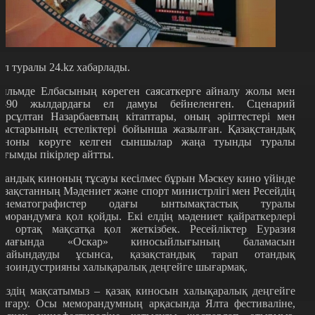
ұл туралы 24.kz хабарлады.
ильмде Елбасының көреген саясаткерге айналу жолы мен
0-90 жылдардағы ел дамуы бейнеленген. Сценарий
ұрсұлтан Назарбаевтың кітаптары, оның әріптестері мен
уыстарының естеліктері бойынша жазылған. Қазақстандық
иноны көруге келген сыншылар жаңа туынды туралы
ағымды пікірлер айтты.
тандық киноның тұсауы кесілмес бұрын Мәскеу кино үйінде
азақстанның Мәдениет және спорт министрлігі мен Ресейдің
инематографистер одағы ынтымақтастық туралы
еморандумға қол қойды. Екі елдің мәдениет қайраткерлері
ір ортақ мақсатқа қол жеткізбек. Ресейліктер Еуразия
ймағында «Оскар» киносыйлығының баламасын
ағайындауды ұсынса, қазақстандық тарап отандық
иноиндустрияны халықаралық деңгейге шығармақ.
Біздің мақсатымыз – қазақ киносын халықаралық деңгейге
ығару. Осы меморандумның арқасында Ялта фестиваліне,