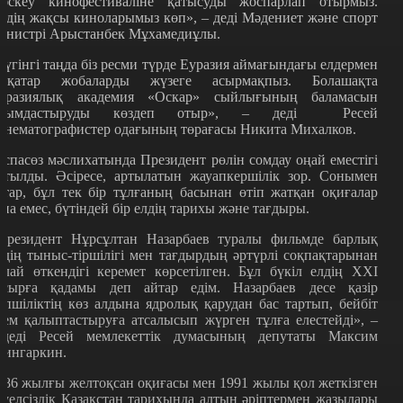
әскеу кинофестиваліне қатысуды жоспарлап отырмыз.
іздің жақсы киноларымыз көп», – деді Мәдениет және спорт
инистрі Арыстанбек Мұхамедиұлы.
Бүгінгі таңда біз ресми түрде Еуразия аймағындағы елдермен
ірқатар жобаларды жүзеге асырмақпыз. Болашақта
уразиялық академия «Оскар» сыйлығының баламасын
йымдастыруды көздеп отыр», – деді Ресей
инематографистер одағының төрағасы Никита Михалков.
аспасөз мәслихатында Президент рөлін сомдау оңай еместігі
йтылды. Әсіресе, артылатын жауапкершілік зор. Сонымен
атар, бұл тек бір тұлғаның басынан өтіп жатқан оқиғалар
ана емес, бүтіндей бір елдің тарихы және тағдыры.
Президент Нұрсұлтан Назарбаев туралы фильмде барлық
лдің тыныс-тіршілігі мен тағдырдың әртүрлі соқпақтарынан
алай өткендігі керемет көрсетілген. Бұл бүкіл елдің XXI
асырға қадамы деп айтар едім. Назарбаев десе қазір
өпшіліктің көз алдына ядролық қарудан бас тартып, бейбіт
лем қалыптастыруға атсалысып жүрген тұлға елестейді», –
еді Ресей мемлекеттік думасының депутаты Максим
ингаркин.
986 жылғы желтоқсан оқиғасы мен 1991 жылы қол жеткізген
әуелсіздік Қазақстан тарихында алтын әріптермен жазылары