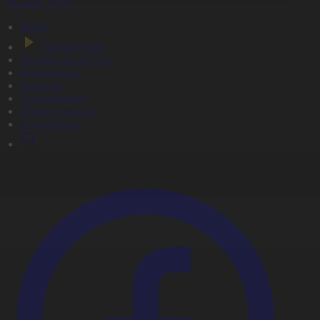
7.08.2026, 20:01
Басты
Тікелей эфир
Бағдарлама кестесі
Жаңалықтар
Жобалар
Телехикаялар
Мультсериалдар
Видеоархив