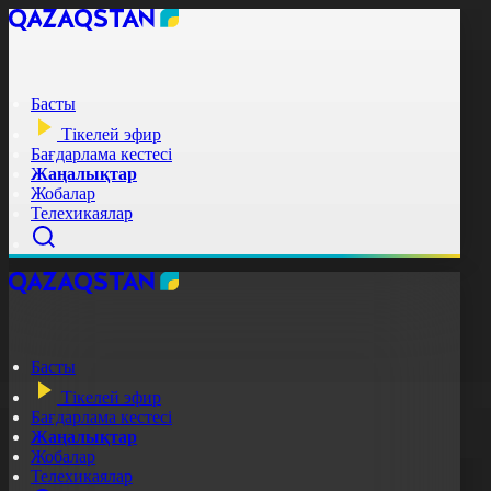
Басты
Тікелей эфир
Бағдарлама кестесі
Жаңалықтар
Жобалар
Телехикаялар
Басты
Тікелей эфир
Бағдарлама кестесі
Жаңалықтар
Жобалар
Телехикаялар