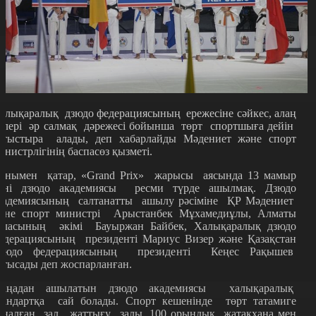
алықаралық дзюдо федерациясының ережесіне сәйкес, алаң
елері әр салмақ дәрежесі бойынша төрт спортшыға дейін
атыстыра алады, деп хабарлайды Мәдениет және спорт
инистрлігінің баспасөз қызметі.
онымен қатар, «Grand Prix» жарысы аясында 13 мамыр
үні дзюдо академиясы ресми түрде ашылмақ. Дзюдо
кадемиясының салтанатты ашылу рәсіміне ҚР Мәдениет
әне спорт министрі Арыстанбек Мұхамедиұлы, Алматы
аласының әкімі Бауыржан Байбек, Халықаралық дзюдо
едерациясының президенті Мариус Визер және Қазақстан
зюдо федерациясының президенті Кеңес Рақышев
атысады деп жоспарланған.
аңадан ашылатын дзюдо академиясы халықаралық
тандартқа сай болады. Спорт кешенінде төрт татамиге
рналған зал, жаттығу залы, 100 орындық жатақхана мен