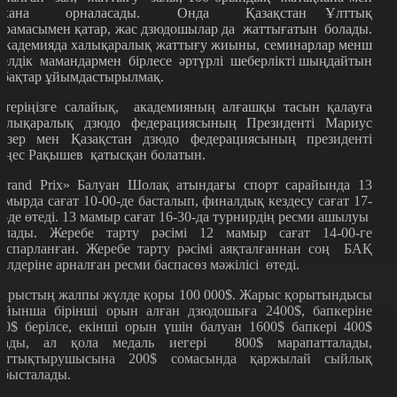
схана орналасады. Онда Қазақстан Ұлттық
ұрамасымен қатар, жас дзюдошылар да жаттығатын болады.
кадемияда халықаралық жаттығу жиыны, семинарлар менш
телдік мамандармен бірлесе әртүрлі шеберлікті шыңдайтын
абақтар ұйымдастырылмақ.
стеріңізге салайық, академияның алғашқы тасын қалауға
алықаралық дзюдо федерациясының Президенті Мариус
изер мен Қазақстан дзюдо федерациясының президенті
еңес Рақышев қатысқан болатын.
Grand Prix» Балуан Шолақ атындағы спорт сарайында 13
амырда сағат 10-00-де басталып, финалдық кездесу сағат 17-
0-де өтеді. 13 мамыр сағат 16-30-да турнирдің ресми ашылуы
олады. Жеребе тарту рәсімі 12 мамыр сағат 14-00-ге
оспарланған. Жеребе тарту рәсімі аяқталғаннан соң БАҚ
кілдеріне арналған ресми баспасөз мәжілісі өтеді.
арыстың жалпы жүлде қоры 100 000$. Жарыс қорытындысы
ойынша бірінші орын алған дзюдошыға 2400$, бапкеріне
00$ берілсе, екінші орын үшін балуан 1600$ бапкері 400$
лады, ал қола медаль иегері 800$ марапатталады,
аттықтырушысына 200$ сомасында қаржылай сыйлық
абысталады.