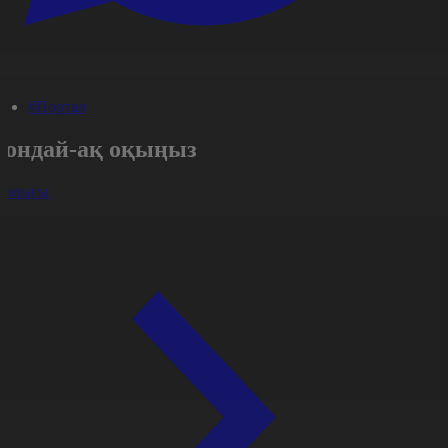
#Портал
Сондай-ақ оқыңыз
арлығы