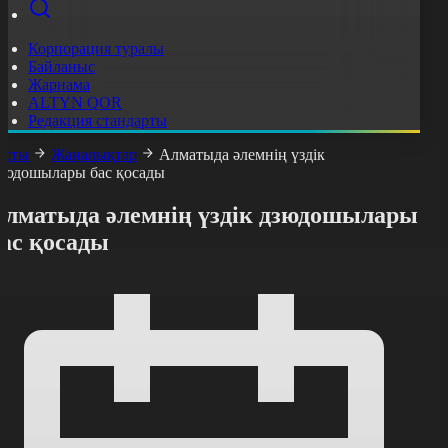
Корпорация туралы
Байланыс
Жарнама
ALTYN QOR
Редакция стандарты
асты
Жаңалықтар
Алматыда әлемнің үздік
зюдошылары бас қосады
Алматыда әлемнің үздік дзюдошылары
бас қосады