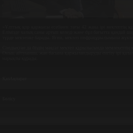
«Ұлттық қор қаржысы есебінен тағы 42 жаңа ірі мектептің 
Елімізде халық саны артып келеді және бұл бағытта қандай ша
түрде мектепке барады. Яғни, мектеп инфрақұрылымына жүкте
Сондықтан да біздің мақсат мектеп құрылысында мемлекеттің қа
Оның айтуынша, жан басына қаржыландыруды енгізу ірі қалал
нарықты құрады.
ҚазАқпарат
Бөлісу