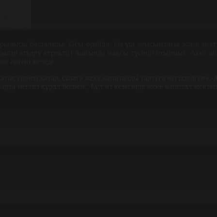
құрылысы басталады. Осы орайда, біз үш ауысымдағы және апат
ралар атқару керектігі жайында жақсы түсініп отырмыз. Атап а
ме артып келеді.
тысуымен қатар, салаға жеке капиталды тартуға негізделген»,-д
арда негізгі құрал болмақ. Бұл өз кезегінде жеке капитал м