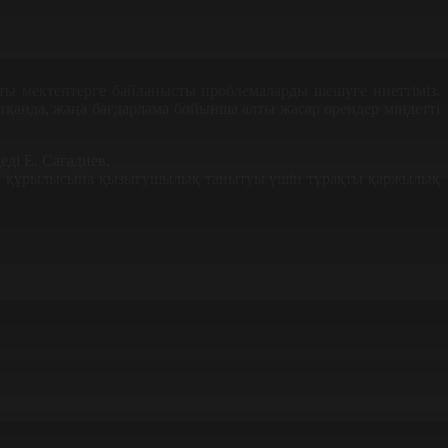
ты мектептерге байланысты проблемаларды шешуге ниеттіміз.
йтқанда, жаңа бағдарлама бойынша алты жасар өрендер міндетті
еді Е. Сағадиев.
ектеп құрылысына қызығушылық танытуы үшін тұрақты қаржылық