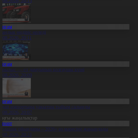
8.08.2026, 20:13
Қоғам
тандық өндіріс өрледі
8.08.2026, 20:11
Қоғам
ұрылыс — ел дамуының қозғаушы күші
8.08.2026, 20:09
Қоғам
идай импортына уақытша тыйым салынды
8.08.2026, 20:07
оңғы жаңалықтар
Спорт
Болашақ ойындары – 2026» өз мәресіне жақындады
8.08.2026, 20:21