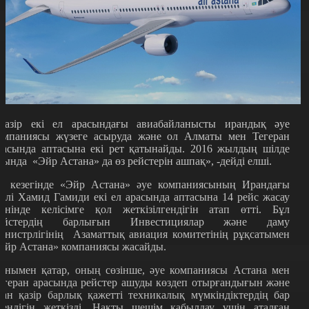
Қазір екі ел арасындағы авиабайланысты ирандық әуе
омпаниясы жүзеге асыруда және ол Алматы мен Тегеран
расында аптасына екі рет қатынайды. 2016 жылдың шілде
йында «Эйр Астана» да өз рейстерін ашпақ», -дейді елші.
з кезегінде «Эйр Астана» әуе компаниясының Ирандағы
кілі Хамид Гамиди екі ел арасында аптасына 14 рейс жасау
өнінде келісімге қол жеткізілгендігін атап өтті. Бұл
ейстердің барлығын Инвестициялар және даму
инистрлігінің Азаматтық авиация комитетінің рұқсатымен
Эйр Астана» компаниясы жасайды.
онымен қатар, оның сөзінше, әуе компаниясы Астана мен
егеран арасында рейстер ашуды көздеп отырғандығын және
ған қазір барлық қажетті техникалық мүмкіндіктердің бар
кендігін жеткізді. Нақты шешім қабылдау үшін аталған