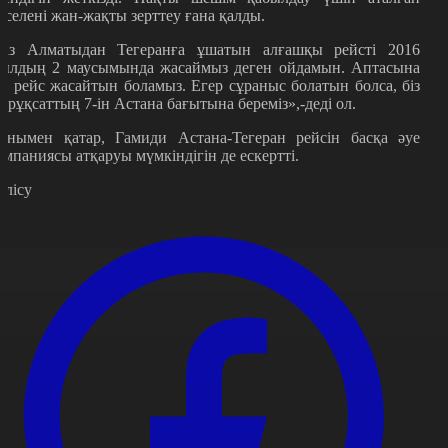
әселені жан-жақты зерттеу ғана қалды.
Біз Алматыдан Тегеранға ұшатын алғашқы рейсті 2016
ылдың 2 маусымында жасаймыз деген ойдамын. Аптасына
ш рейс жасайтын боламыз. Егер сұраныс болатын болса, біз
4 рұқсаттың 7-ін Астана бағытына береміз»,-деді ол.
онымен қатар, Гамиди Астана-Тегеран рейсін басқа әуе
омпаниясы атқаруы мүмкіндігін де ескертті.
өлісу