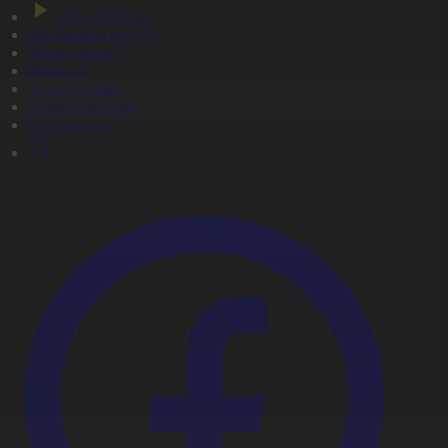
Тікелей эфир
Бағдарлама кестесі
Жаңалықтар
Жобалар
Телехикаялар
Мультсериалдар
Видеоархив