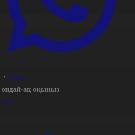
#Портал
Сондай-ақ оқыңыз
арлығы