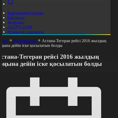
Корпорация туралы
Байланыс
Жарнама
ALTYN QOR
Редакция стандарты
асты
Жаңалықтар
Астана-Тегеран рейсі 2016 жылдың
оңына дейін іске қосылатын болды
Астана-Тегеран рейсі 2016 жылдың
соңына дейін іске қосылатын болды