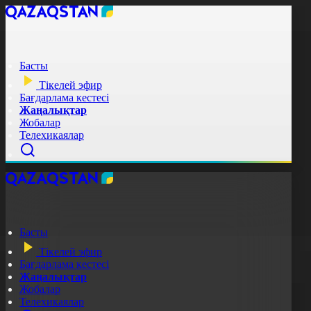
Басты
Тікелей эфир
Бағдарлама кестесі
Жаңалықтар
Жобалар
Телехикаялар
Басты
Тікелей эфир
Бағдарлама кестесі
Жаңалықтар
Жобалар
Телехикаялар