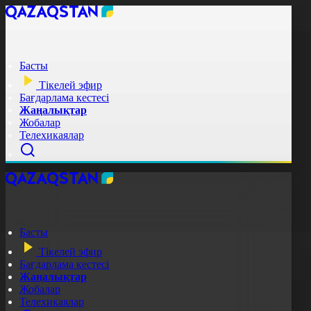
Басты
Тікелей эфир
Бағдарлама кестесі
Жаңалықтар
Жобалар
Телехикаялар
Басты
Тікелей эфир
Бағдарлама кестесі
Жаңалықтар
Жобалар
Телехикаялар