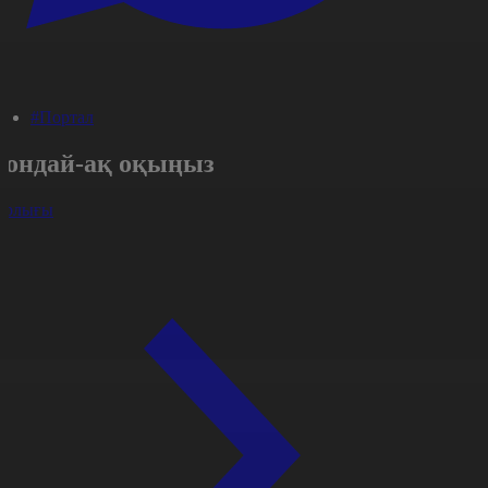
#Портал
Сондай-ақ оқыңыз
арлығы