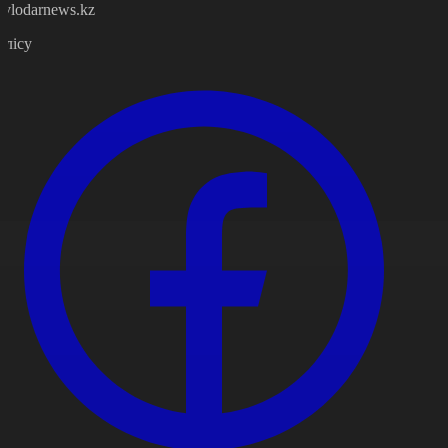
avlodarnews.kz
өлісу