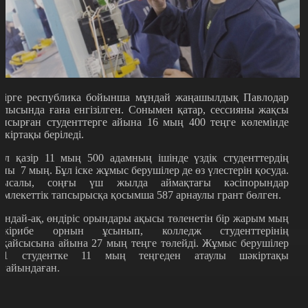
зірге республика бойынша мұндай жаңашылдық Павлодар
блысында ғана енгізілген. Сонымен қатар, сессияны жақсы
апсырған студенттерге айына 16 мың 400 теңге көлемінде
әкіртақы беріледі.
әл қазір 11 мың 500 адамның ішінде үздік студенттердің
аны 7 мың. Бұл іске жұмыс берушілер де өз үлестерін қосуда.
ысалы, соңғы үш жылда аймақтағы кәсіпорындар
емлекеттік тапсырысқа қосымша 587 арнаулы грант бөлген.
ондай-ақ, өндіріс орындары ақысы төленетін бір жарым мың
әжірибе орнын ұсынып, колледж студенттерінің
рқайсысына айына 27 мың теңге төлейді. Жұмыс берушілер
71 студентке 11 мың теңгеден атаулы шәкіртақы
ағайындаған.