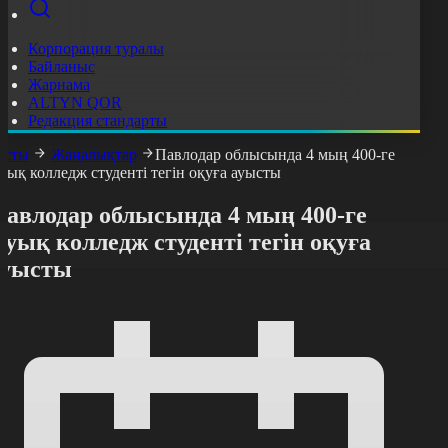
Корпорация туралы
Байланыс
Жарнама
ALTYN QOR
Редакция стандарты
асты
Жаңалықтар
​Павлодар облысында 4 мың 400-ге
уық колледж студенті тегін оқуға ауысты
Павлодар облысында 4 мың 400-ге
уық колледж студенті тегін оқуға
ауысты