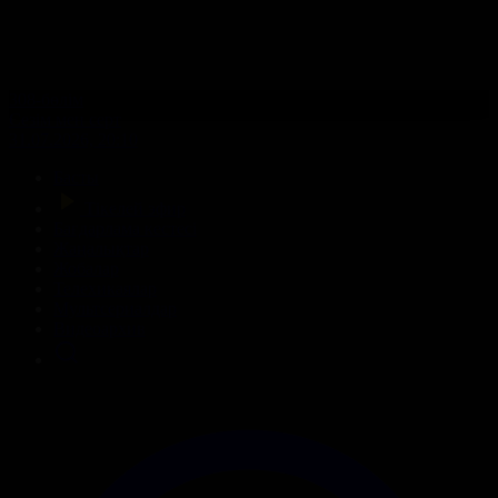
308-бөлім
Сезім мен серт
31.07.2026, 20:10
Басты
Тікелей эфир
Бағдарлама кестесі
Жаңалықтар
Жобалар
Телехикаялар
Мультсериалдар
Видеоархив