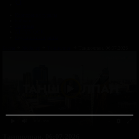
Корпорация туралы
Байланыс
Жарнама
ALTYN QOR
Редакция стандарты
Басты
Жобалар
Таңшолпан
Таңшолпан. 06:07.2026
0:00
/ 0:00
Таңшолпан. 06:07.2026