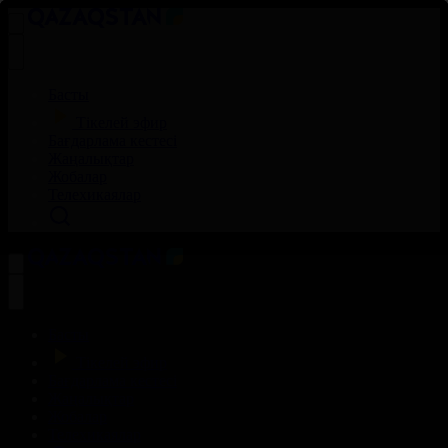
Басты
Тікелей эфир
Бағдарлама кестесі
Жаңалықтар
Жобалар
Телехикаялар
Басты
Тікелей эфир
Бағдарлама кестесі
Жаңалықтар
Жобалар
Телехикаялар