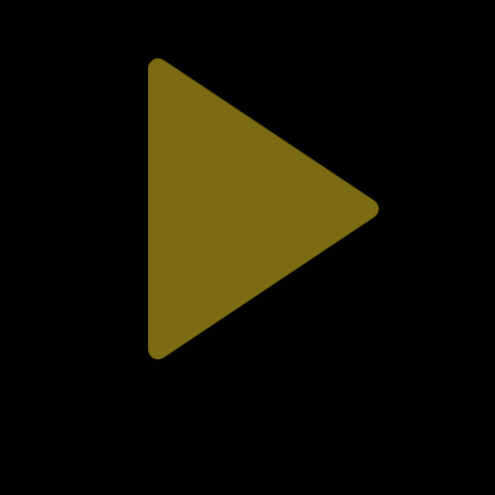
312-бөлім
Сезім мен серт