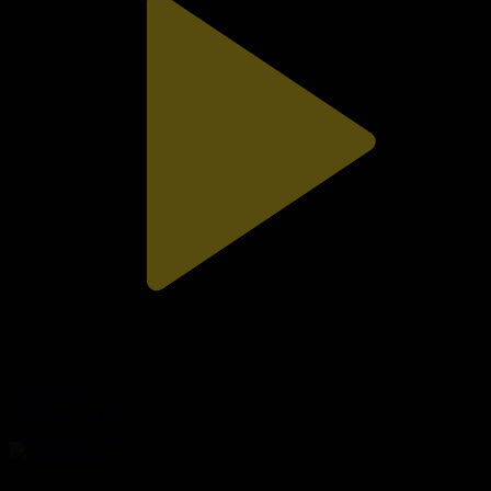
310-бөлім
Сезім мен серт
01.08.2026, 20:10