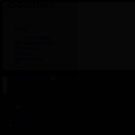
Басты
Тікелей эфир
Бағдарлама кестесі
Жаңалықтар
Жобалар
Телехикаялар
Басты
Тікелей эфир
Бағдарлама кестесі
Жаңалықтар
Жобалар
Телехикаялар