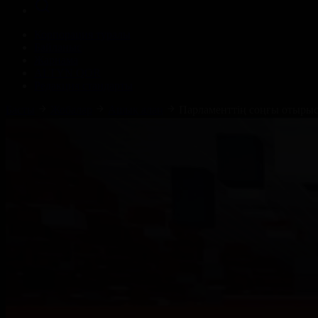
Корпорация туралы
Байланыс
Жарнама
ALTYN QOR
Редакция стандарты
Басты
Жобалар
Ашық алаң
Парламенттің соңғы отыры