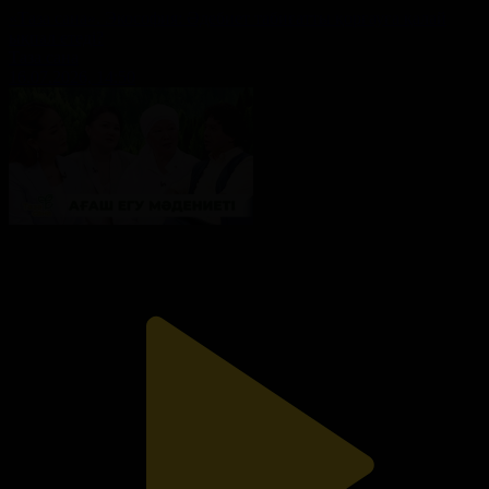
«Таза сана». Экософия: Әдебиет табиғатты қорғауға қалай
ықпал етеді?
Таза сана
16.07.2026, 14:50