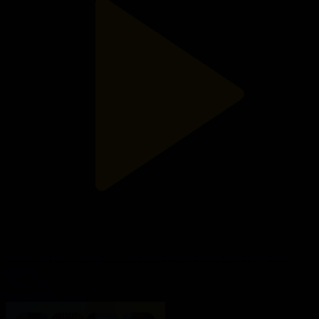
«Таза сана». Өсім шегі: Экономика мен экологияның тепе-
теңдігі
Таза сана
06.08.2026, 14:55