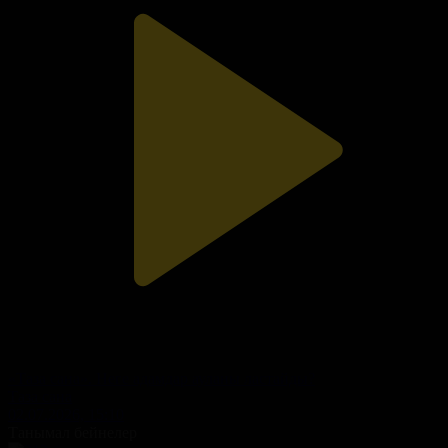
«Таза сана». Неге адамдар ауланы ластайды?
Таза сана
02.07.2026, 15:10
Танымал бейнелер