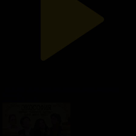
«Таза сана». Азық-түлік қалдықтарын қалай азайтамыз?
Таза сана
23.07.2026, 14:55