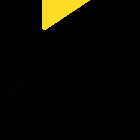
320-бөлім
Сезім мен серт
06.08.2026, 20:00
Басты
Тікелей эфир
Бағдарлама кестесі
Жаңалықтар
Жобалар
Телехикаялар
Мультсериалдар
Видеоархив