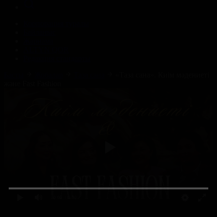
Корпорация туралы
Байланыс
Жарнама
ALTYN QOR
Редакция стандарты
Басты
Жобалар
Таза сана
«Таза сана». Киім мәдениеті
және Fast Fashion
0:00
/ 0:00