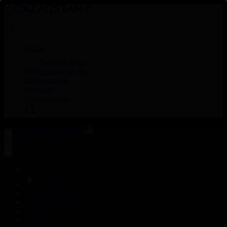
Басты
Тікелей эфир
Бағдарлама кестесі
Жаңалықтар
Жобалар
Телехикаялар
Басты
Тікелей эфир
Бағдарлама кестесі
Жаңалықтар
Жобалар
Телехикаялар