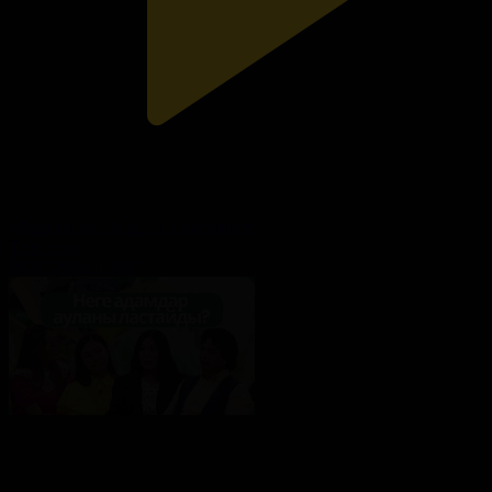
«Таза сана»: Ағаш егу мәдениеті
Таза сана
09.07.2026, 15:00