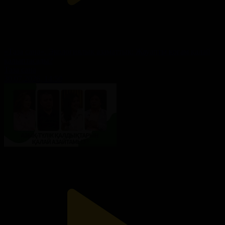
«Таза сана». Экологиялық азаматтық: Жауапты қоғам қалай
қалыптасады?
Таза сана
30.07.2026, 14:50