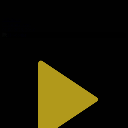
310-бөлім
Сезім мен серт
01.08.2026, 20:10