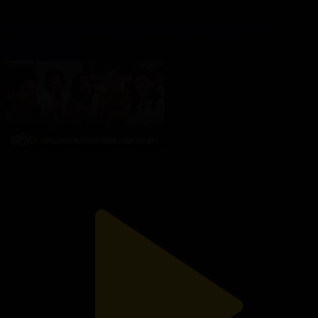
Жалдамалы пәтер жыры | «Қазір айтайық» ток-шоуы
Қазір айтайық
05.08.2026, 18:10