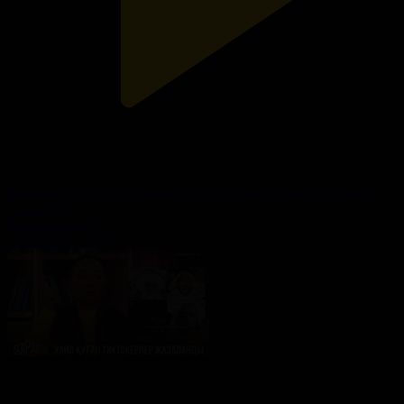
Қарашаңырақтағы келіннің қадірі бар ма? | «Қазір айтайық»
ток-шоуы
Қазір айтайық
04.08.2026, 18:27