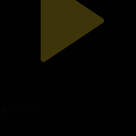
Бала тәрбиесі - болашақтың іргетасы
Қазір айтайық
29.06.2026, 18:00
Танымал бейнелер