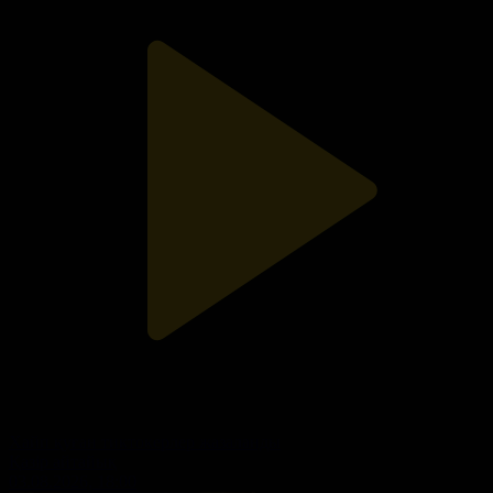
Хайп қуған тиктокерлер жазаланды
Қазір айтайық
03.08.2026, 18:00