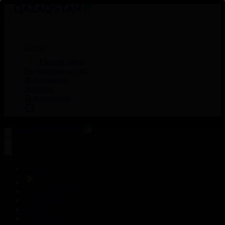
Басты
Тікелей эфир
Бағдарлама кестесі
Жаңалықтар
Жобалар
Телехикаялар
Басты
Тікелей эфир
Бағдарлама кестесі
Жаңалықтар
Жобалар
Телехикаялар