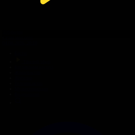
316-бөлім
Сезім мен серт
04.08.2026, 20:10
Басты
Тікелей эфир
Бағдарлама кестесі
Жаңалықтар
Жобалар
Телехикаялар
Мультсериалдар
Видеоархив