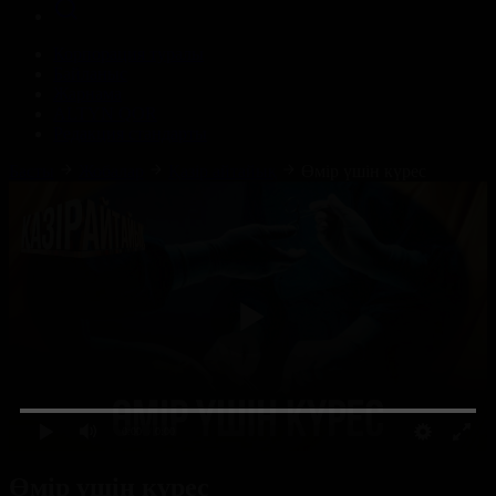
Корпорация туралы
Байланыс
Жарнама
ALTYN QOR
Редакция стандарты
Басты
Жобалар
Қазір айтайық
Өмір үшін күрес
0:00
/ 0:00
Өмір үшін күрес